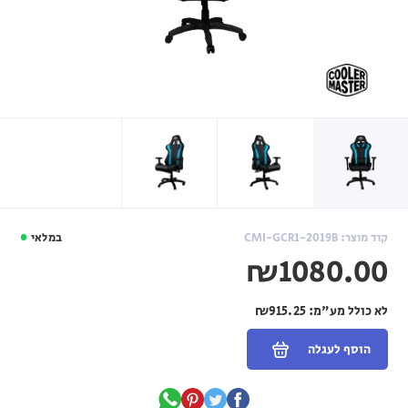
קוד מוצר: CMI-GCR1-2019B
במלאי
₪1080.00
לא כולל מע"מ:
₪915.25
הוסף לעגלה