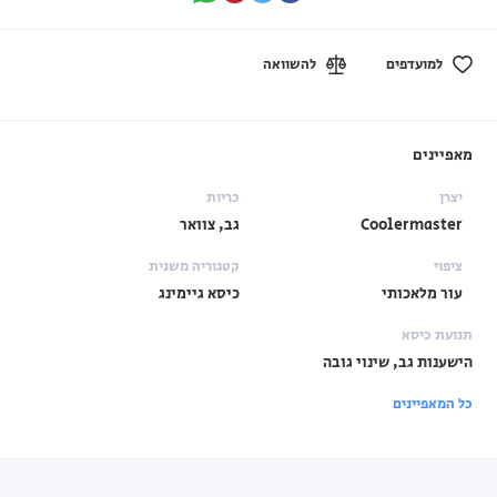
למועדפים
להשוואה
מאפיינים
יצרן
כריות
Coolermaster
גב, צוואר
ציפוי
קטגוריה משנית
עור מלאכותי
כיסא גיימינג
תנועת כיסא
הישענות גב, שינוי גובה
כל המאפיינים