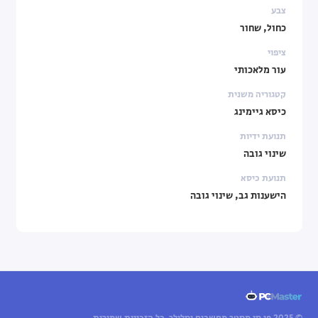
צבע
כחול, שחור
ציפוי
עור מלאכותי
קטגוריה משנית
כיסא גיימינג
תנועת ידיות
שינוי גובה
תנועת כיסא
הישענות גב, שינוי גובה
© 2025 פי סי מסטר מחשבים וסלולר. כל הזכויות שמורות.