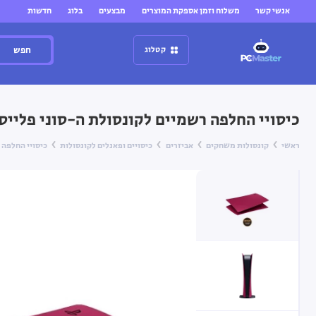
אנשי קשר
משלוח וזמן אספקת המוצרים
מבצעים
בלוג
חדשות
חפש
קטלוג
כיסויי החלפה רשמיים לקונסולת ה-סוני פלייסטיישן Sony PlayStation 5 — דגם גרסת דיג
ראשי
קונסולות משחקים
אביזרים
כיסויים ופאנלים לקונסולות​
כיסויי החלפה רשמיים לקונס