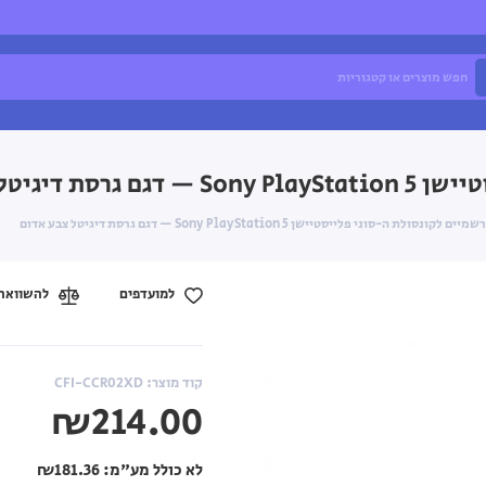
יטל צבע אדום
ולת ה-סוני פלייסטיישן Sony PlayStation 5 — דגם גרסת דיגיטל צבע אדום
למועדפים
להשוואה
קוד מוצר: CFI-CCR02XD
₪214.00
לא כולל מע"מ:
₪181.36