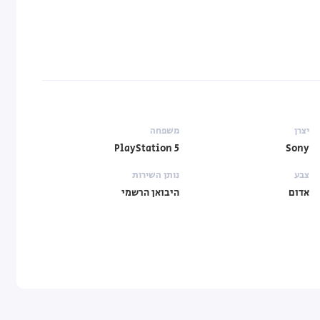
יצרן
משפחה
PlayStation 5
Sony
צבע
נותן השירות
אדום
היבואן הרשמי