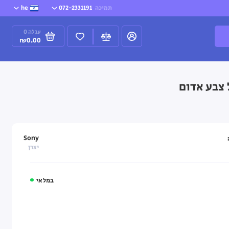
תמיכה
072-2331191
he
עגלה
0
₪0.00
Sony
יצרן
במלאי