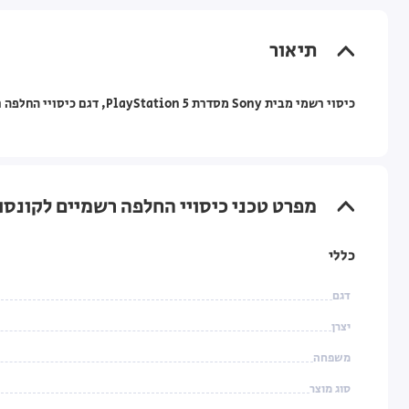
תיאור
כיסוי רשמי מבית Sony מסדרת PlayStation 5, דגם כיסויי החלפה רשמיים ל-PS5 בצבע אדום, עם אחריות על ידי היבואן הרשמי.
מפרט טכני כיסויי החלפה רשמיים לקונסולת ה-סוני פלייסטיישן tation 5
כללי
דגם
יצרן
משפחה
סוג מוצר