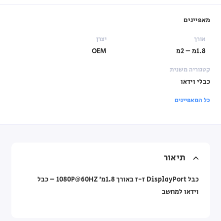
מאפיינים
אורך
יצרן
1.8מ – 2מ
OEM
קטגוריה משנית
כבלי וידאו
כל המאפיינים
תיאור
כבל DisplayPort ז-ז באורך 1.8מ’ 1080P@60HZ – כבל
וידאו למחשב