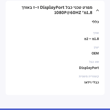
מפרט טכני כבל DisplayPort ז-ז באורך
1.8מ’ 1080P@60HZ
כללי
אורך
1.8מ – 2מ
יצרן
OEM
סוג כבל
DisplayPort
קטגוריה משנית
כבלי וידאו