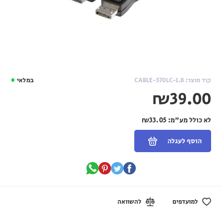
קוד מוצר: CABLE-570LC-1.8
במלאי
₪39.00
לא כולל מע"מ:
₪33.05
הוסף לעגלה
למועדפים
להשוואה