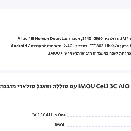
מצלמת אבטחה IMOU דגם Cell 3C All In One בצבע לבן, עם מצלמת 5MP ורזולוציה 2560×1440, מעבד PIR Human Detection עם AI
Processing, תמיכה בכרטיס microSD עד 512GB, קישוריות Wi-Fi בתקן IEEE 802.11b/g/n בתדר 2.4GHz, ותאימות למערכות Android /
Cell 3C All In One
IMOU