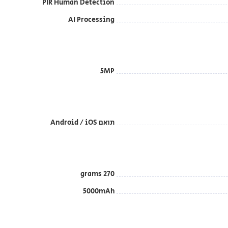
PIR Human Detection
AI Processing
5MP
תואם Android / iOS
270 grams
5000mAh