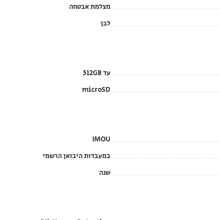
מצלמת אבטחה
לבן
עד 512GB
microSD
IMOU
במעבדות היבואן הרשמי
שנה