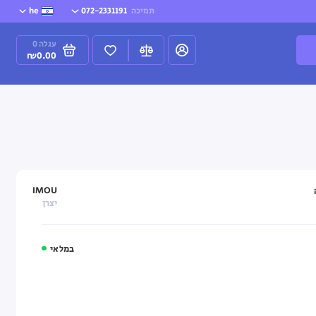
תמיכה
072-2331191
he
עגלה
0
₪0.00
IMOU
יצרן
במלאי