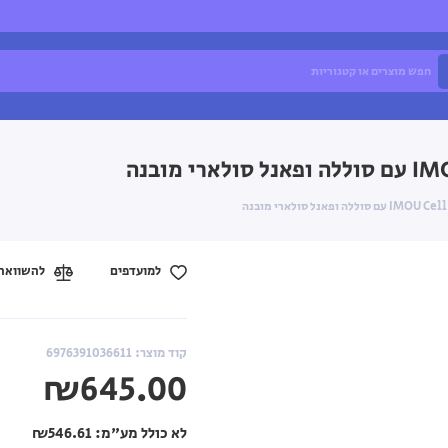
למועדפים
להשוואה
קוד מוצר: 6976391036611
₪645.00
לא כולל מע"מ:
₪546.61