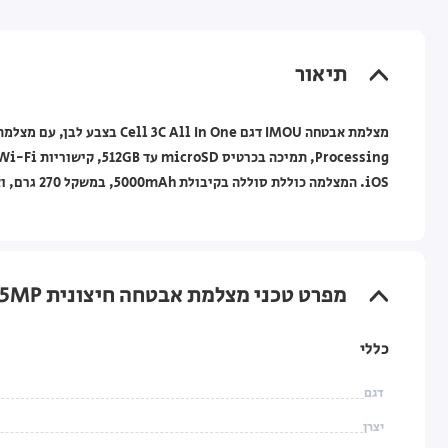
תיאור
iOS. המצלמה כוללת סוללה בקיבולת 5000mAh, במשקל 270 גרם, ואחריות לשנה במעבדות היבואן הרשמי ע"י IMOU.
מפרט טכני מצלמת אבטחה חיצונית IMOU Cell 3C AIO 5MP עם סוללה ופאנל סולארי מובנה
כללי
דגם
יצרן