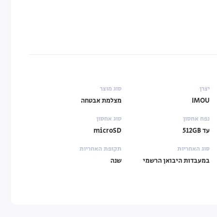
יצרן
סוג מוצר
IMOU
מצלמת אבטחה
נפח אחסון
סוג אחסון
עד 512GB
microSD
סוג האחריות
תקופת האחריות
במעבדות היבואן הרשמי
שנה