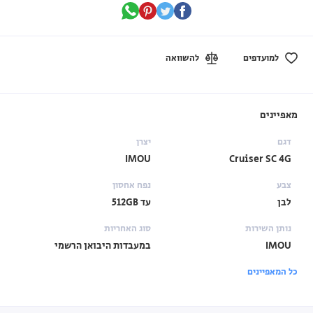
למועדפים
להשוואה
מאפיינים
דגם
יצרן
IMOU
Cruiser SC 4G
צבע
נפח אחסון
לבן
עד 512GB
נותן השירות
סוג האחריות
IMOU
במעבדות היבואן הרשמי
כל המאפיינים