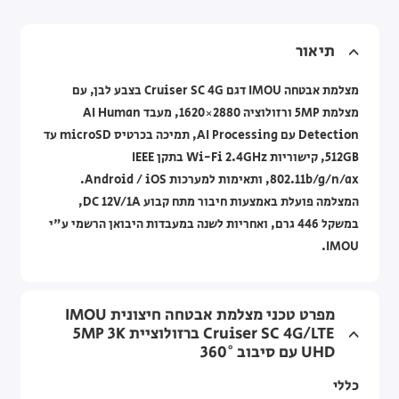
תיאור
מצלמת אבטחה IMOU דגם Cruiser SC 4G בצבע לבן, עם
מצלמת 5MP ורזולוציה 2880×1620, מעבד AI Human
Detection עם AI Processing, תמיכה בכרטיס microSD עד
512GB, קישוריות Wi-Fi 2.4GHz בתקן IEEE
802.11b/g/n/ax, ותאימות למערכות Android / iOS.
המצלמה פועלת באמצעות חיבור מתח קבוע DC 12V/1A,
במשקל 446 גרם, ואחריות לשנה במעבדות היבואן הרשמי ע"י
IMOU.
מפרט טכני מצלמת אבטחה חיצונית IMOU
Cruiser SC 4G/LTE ברזולוציית 5MP 3K
UHD עם סיבוב 360°
כללי