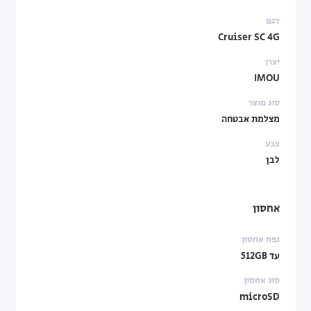
דגם
Cruiser SC 4G
יצרן
IMOU
סוג מוצר
מצלמת אבטחה
צבע
לבן
אחסון
נפח אחסון
עד 512GB
סוג אחסון
microSD