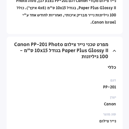
נייר צילום מקורי Canon דגם PP-201 בצבע לבן, מסוג Photo
Paper Plus Glossy II, בגודל 10x15 ס"מ (4x6 אינץ'). כולל
100 גיליונות נייר מבריק איכותי, ואחריות לחודש אחד ע"י
Canon Israel.
מפרט טכני נייר צילום Canon PP-201 Photo
Paper Plus Glossy II בגודל 10x15 ס"מ -
100 גיליונות
כללי
דגם
PP-201
יצרן
Canon
סוג מוצר
נייר צילום