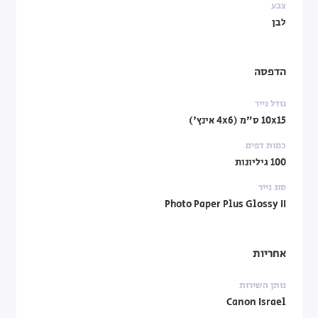
צבע
לבן
הדפסה
גודל נייר
10x15 ס"מ (4x6 אינץ')
כמות דפים
100 גיליונות
סוג נייר
Photo Paper Plus Glossy II
אחריות
נותן השירות
Canon Israel