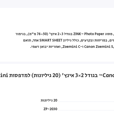
נייר צילום למדפסת תמונות Canon מסדרת Zoemini דגם ZP-2030, מסוג ZINK™ Photo Paper בגודל ‎2×3‎ אינץ' (50×76 מ"מ), בגימור
מבריק, כולל 20 גיליונות עם גב מדבקה, הדפסה ללא שוליים, עמיד במים, במריחות ובקרעים, כולל גיליון SMART SHEET אחד, תואם
20 גיליונות
ZP-2030