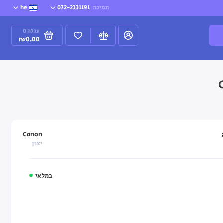
תמיכה
072-2331191
he
עגלה
0
₪0.00
Canon
יצרן
במלאי