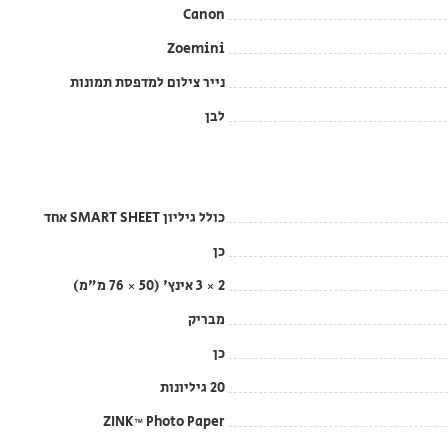
Canon
Zoemini
נייר צילום למדפסת תמונות
לבן
כולל גיליון SMART SHEET אחד
כן
2 × 3 אינץ' (50 × 76 מ"מ)
מבריק
כן
20 גיליונות
ZINK™ Photo Paper