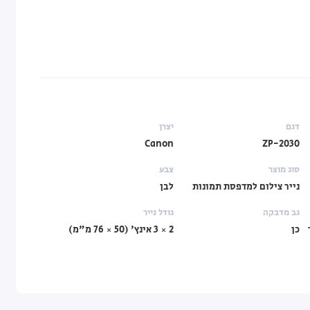
דגם
יצרן
Canon
ZP-2030
סוג מוצר
צבע
נייר צילום למדפסת תמונות
לבן
גב מדבקה
גודל נייר
כן
2 × 3 אינץ' (50 × 76 מ"מ)