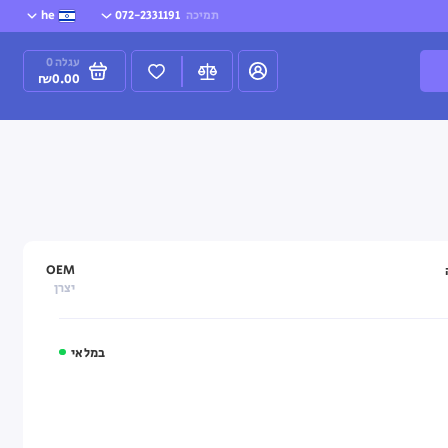
תמיכה
072-2331191
he
עגלה
0
₪0.00
OEM
יצרן
במלאי