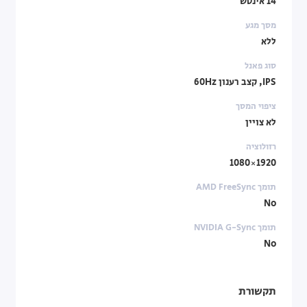
14 אינטש
מסך מגע
ללא
סוג פאנל
IPS, קצב רענון 60Hz
ציפוי המסך
לא צויין
רזולוציה
1920×1080
תומך AMD FreeSync
No
תומך NVIDIA G-Sync‏
No
תקשורת