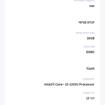
תקופת האחריות
שנה
זכרון פנימי
נפח זכרון פנימי
16GB
סוג זכרון
DDR3
מעבד
דגם מעבד
Intel® Core™ i5-1335U Processor
דור מעבד
דור 13