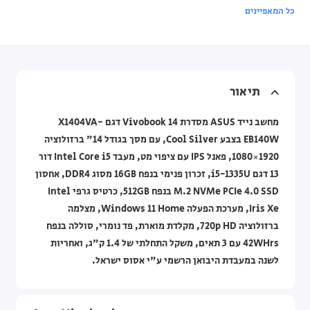
כל המאפיינים
תיאור
מחשב נייד ASUS מסדרת Vivobook 14 דגם X1404VA-
EB140W בצבע Cool Silver, עם מסך בגודל 14" ברזולוציה
1920×1080, פאנל IPS עם ציפוי מט, מעבד Intel Core i5 דור
13 דגם i5-1335U, זכרון פנימי בנפח 16GB מסוג DDR4, אחסון
M.2 NVMe PCIe 4.0 SSD בנפח 512GB, כרטיס גרפי Intel
Iris Xe, מערכת הפעלה Windows 11 Home, מצלמה
ברזולוציה 720p HD, מקלדת מוארת, פד נומרי, סוללה בנפח
42WHrs עם 3 תאים, משקל התחלתי של 1.4 ק"ג, ואחריות
לשנה במעבדת היבואן הרשמי ע"י אסוס ישראל.