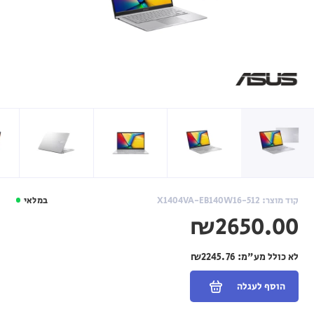
קוד מוצר: X1404VA-EB140W16-512
במלאי
₪2650.00
לא כולל מע"מ:
₪2245.76
הוסף לעגלה