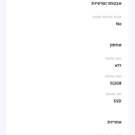
אבטחה ופרטיות
קורא טביעת אצבע
No
אחסון
כונן אופטי
ללא
נפח אחסון
512GB
סוג אחסון
SSD
אחריות