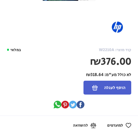
קוד מוצר: W2210A
במלאי
₪376.00
לא כולל מע"מ:
₪318.64
הוסף לעגלה
למועדפים
להשוואה