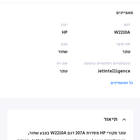
מאפיינים
דגם
יצרן
HP
W2210A
סוג מוצר
צבע
טונר
שחור
טכנולוגיית רזולוציית הדפסה
סוג דיו
JetIntelligence
טונר
כל המאפיינים
תיאור
טונר מקורי HP מסדרת 207A דגם W2210A בצבע שחור,