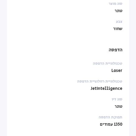
סוג מוצר
טונר
צבע
שחור
הדפסה
טכנולוגיית הדפסה
Laser
טכנולוגיית רזולוציית הדפסה
JetIntelligence
סוג דיו
טונר
תפוקת הדפסה
1350 עמודים