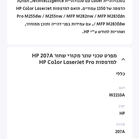
בטכנולוגיית Laser עם טכנולוגיית JetIntelligence, תפוקת
הדפסה של 1350 עמודים. תואם למדפסות HP Color LaserJet
Pro M255dw / M255nw / MFP M282nw / MFP M283fdn
/ MFP M283fdw, עם עמידות בפני דהייה ותוכן ממוחזר,
ואחריות לחודש ע"י HP.
מפרט טכני טונר מקורי שחור HP 207A
למדפסות HP Color LaserJet Pro
כללי
דגם
W2210A
יצרן
HP
סדרה
207A