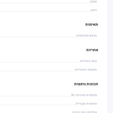
עומק
רוחב
תאימות
תואם למדפסות
אחריות
נותן השירות
תקופת האחריות
תכונות נוספות
מחסנית מוגדלת XL
מחסנית מקורית
עמידות בפני דהייה