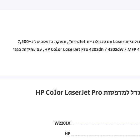
מחסנית טונר מקורית HP מסדרת 220X דגם W2201X בצבע ציאן, בטכנולוגיית Laser עם טכנולוגיית TerraJet, תפוקת הדפסה של כ-7,500
עמודים. תואמת למדפסות HP Color LaserJet Pro 4202dn / 4202dw / MFP 4302dw / MFP 4302fdn / MFP 4302fdw, עם עמידות בפני
W2201X
HP