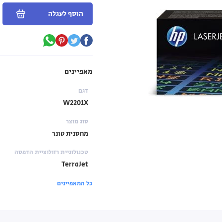
הוסף לעגלה
מאפיינים
דגם
W2201X
סוג מוצר
מחסנית טונר
טכנולוגיית רזולוציית הדפסה
TerraJet
כל המאפיינים