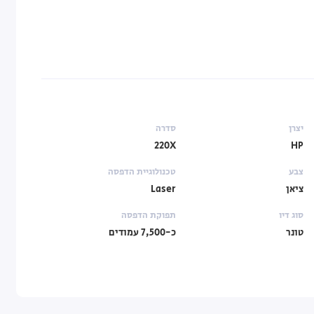
יצרן
סדרה
220X
HP
צבע
טכנולוגיית הדפסה
ציאן
Laser
סוג דיו
תפוקת הדפסה
טונר
כ-7,500 עמודים