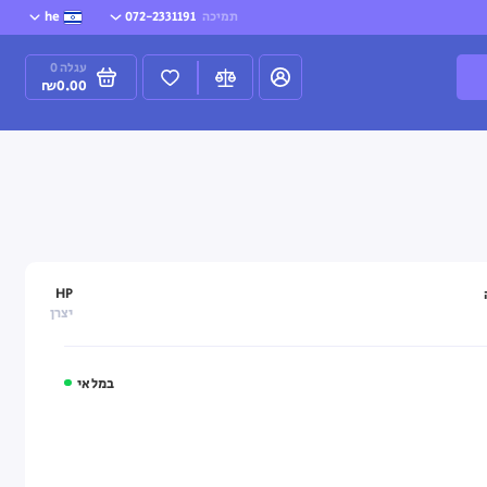
תמיכה
072-2331191
he
עגלה
0
₪0.00
HP
יצרן
במלאי