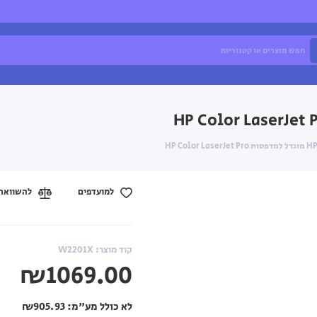
למועדפים
להשוואה
קוד מוצר: W2201X
₪1069.00
לא כולל מע"מ:
₪905.93