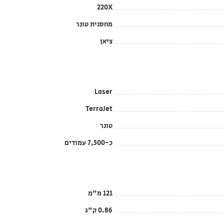
220X
מחסנית טונר
ציאן
Laser
TerraJet
טונר
כ-7,500 עמודים
121 מ"מ
0.86 ק"ג