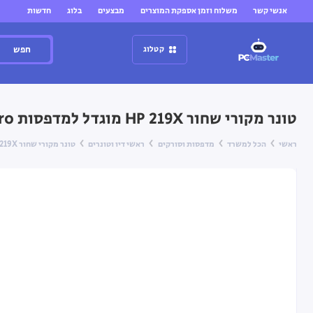
אנשי קשר
משלוח וזמן אספקת המוצרים
מבצעים
בלוג
חדשות
חפש
קטלוג
טונר מקורי שחור HP 219X מוגדל למדפסות HP Color LaserJet Pro
ראשי
הכל למשרד
מדפסות וסורקים
ראשי דיו וטונרים
טונר מקורי שחור HP 219X מוגדל למדפסות HP Color LaserJet Pro