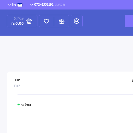
תמיכה
072-2331191
he
עגלה
0
₪0.00
HP
יצרן
במלאי