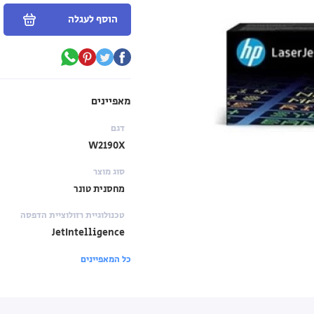
הוסף לעגלה
מאפיינים
דגם
W2190X
סוג מוצר
מחסנית טונר
טכנולוגיית רזולוציית הדפסה
JetIntelligence
כל המאפיינים