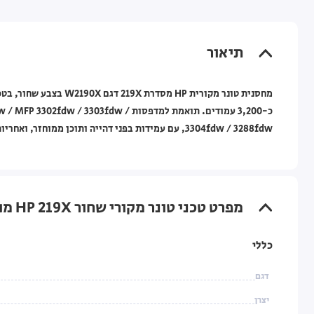
תיאור
כ-3,200 עמודים. תואמת למדפסות 3303fdw
3304fdw / 3288fdw, עם עמידות בפני דהייה ותוכן ממוחזר, ואחריות לחודש ע"י HP.
מפרט טכני טונר מקורי שחור HP 219X מוגדל למדפסות HP Color LaserJet Pro
כללי
דגם
יצרן