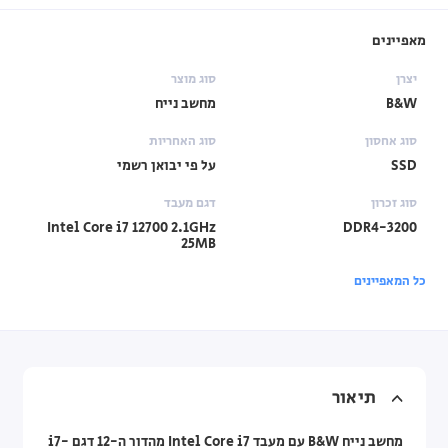
מאפיינים
יצרן
סוג מוצר
B&W
מחשב נייח
סוג אחסון
סוג האחריות
SSD
על פי יבואן רשמי
סוג זכרון
דגם מעבד
Intel Core i7 12700 2.1GHz
DDR4-3200
25MB
כל המאפיינים
תיאור
מחשב נייח B&W עם מעבד Intel Core i7 מהדור ה-12 דגם i7-