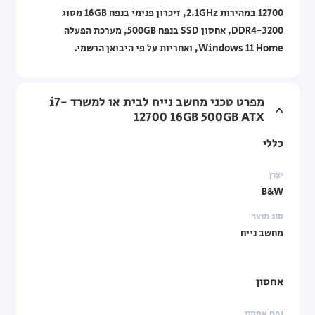
12700 במהירות 2.1GHz, זיכרון פנימי בנפח 16GB מסוג
DDR4-3200, אחסון SSD בנפח 500GB, מערכת הפעלה
Windows 11 Home, ואחריות על פי היבואן הרשמי.
מפרט טכני מחשב נייח לבית או למשרד i7-
12700 16GB 500GB ATX
כללי
יצרן
B&W
סוג מוצר
מחשב נייח
אחסון
נפח אחסון