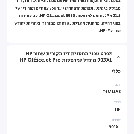
בטכנולוגיית HP Thermal Inkjet עם טכנולוגיית TIJ 4.X, דיו
מבוסס פיגמנט, תפוקת הדפסה של עד 750 עמודים ונפח דיו של
21.5 מ"ל. תואם למדפסות HP OfficeJet 6950, עם עמידות
בפני דהייה, מחסנית מוגדלת XL ותוכן ממוחזר, ואחריות לחודש
אחד ע"י HP.
מפרט טכני מחסנית דיו מקורית שחור HP
903XL מוגדל למדפסות HP OfficeJet Pro
כללי
דגם
T6M15AE
יצרן
HP
סדרה
903XL