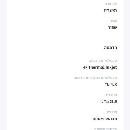
סוג מוצר
ראש דיו
צבע
שחור
הדפסה
טכנולוגיית הדפסה
HP Thermal Inkjet
טכנולוגיית רזולוציית הדפסה
TIJ 4.X
נפח דיו
21.5 מ"ל
סוג דיו
מבוסס פיגמנט
תפוקת הדפסה