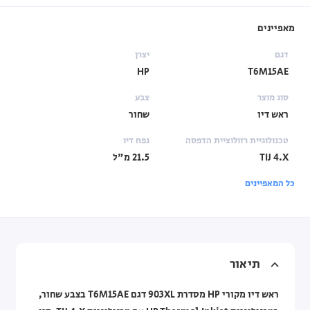
מאפיינים
דגם
יצרן
HP
T6M15AE
סוג מוצר
צבע
ראש דיו
שחור
טכנולוגיית רזולוציית הדפסה
נפח דיו
TIJ 4.X
21.5 מ"ל
כל המאפיינים
תיאור
ראש דיו מקורי HP מסדרת 903XL דגם T6M15AE בצבע שחור,