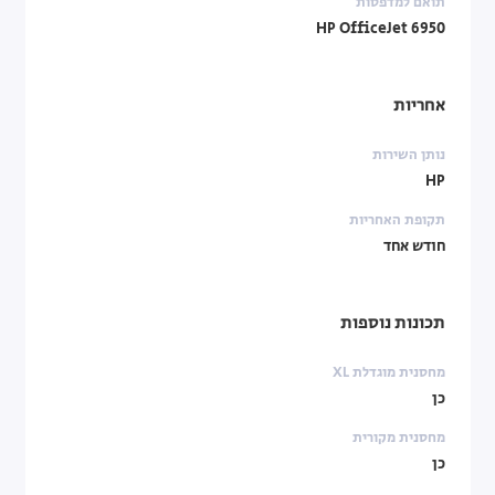
תואם למדפסות
HP OfficeJet 6950
אחריות
נותן השירות
HP
תקופת האחריות
חודש אחד
תכונות נוספות
מחסנית מוגדלת XL
כן
מחסנית מקורית
כן