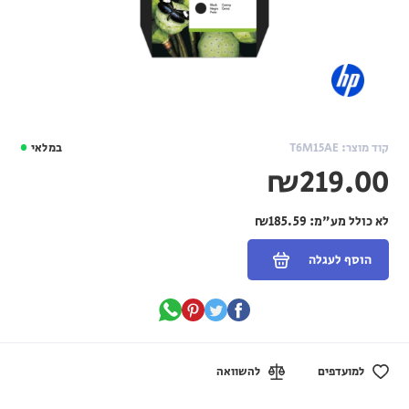
קוד מוצר: T6M15AE
במלאי
₪219.00
לא כולל מע"מ:
₪185.59
הוסף לעגלה
למועדפים
להשוואה