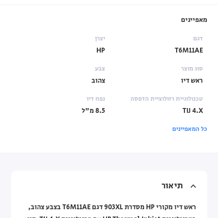
מאפיינים
דגם
יצרן
HP
T6M11AE
סוג מוצר
צבע
ראש דיו
צהוב
טכנולוגיית רזולוציית הדפסה
נפח דיו
TIJ 4.X
8.5 מ"ל
כל המאפיינים
תיאור
ראש דיו מקורי HP מסדרת 903XL דגם T6M11AE בצבע צהוב,