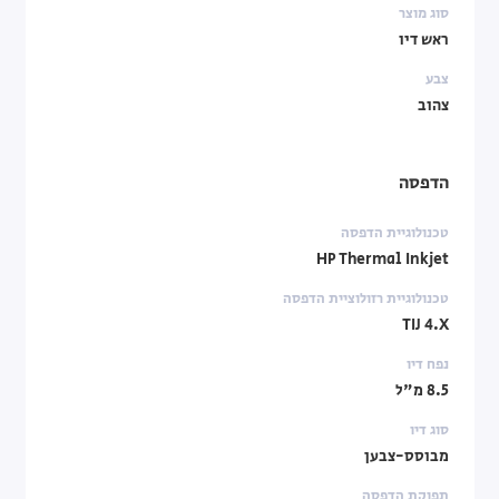
סוג מוצר
ראש דיו
צבע
צהוב
הדפסה
טכנולוגיית הדפסה
HP Thermal Inkjet
טכנולוגיית רזולוציית הדפסה
TIJ 4.X
נפח דיו
8.5 מ"ל
סוג דיו
מבוסס-צבען
תפוקת הדפסה