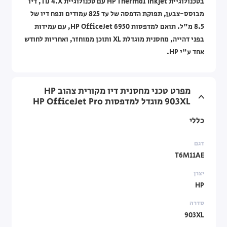
בטכנולוגיית HP Thermal Inkjet עם טכנולוגיית TIJ 4.X, דיו
מבוסס-צבען, תפוקת הדפסה של עד 825 עמודים ונפח דיו של
8.5 מ"ל. תואם למדפסות HP OfficeJet 6950, עם עמידות
בפני דהייה, מחסנית מוגדלת XL ותוכן ממוחזר, ואחריות לחודש
אחד ע"י HP.
מפרט טכני מחסנית דיו מקורית צהוב HP
903XL מוגדל למדפסות HP OfficeJet Pro
כללי
דגם
T6M11AE
יצרן
HP
סדרה
903XL