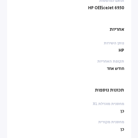
תואם למדפסות
HP OfficeJet 6950
אחריות
נותן השירות
HP
תקופת האחריות
חודש אחד
תכונות נוספות
מחסנית מוגדלת XL
כן
מחסנית מקורית
כן