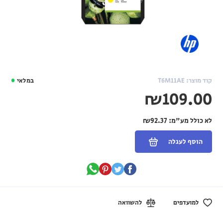
קוד מוצר: T6M11AE
במלאי
₪109.00
לא כולל מע"מ:
₪92.37
הוסף לעגלה
למועדפים
להשוואה