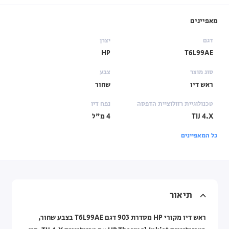
מאפיינים
דגם
יצרן
HP
T6L99AE
סוג מוצר
צבע
ראש דיו
שחור
טכנולוגיית רזולוציית הדפסה
נפח דיו
TIJ 4.X
4 מ"ל
כל המאפיינים
תיאור
ראש דיו מקורי HP מסדרת 903 דגם T6L99AE בצבע שחור,