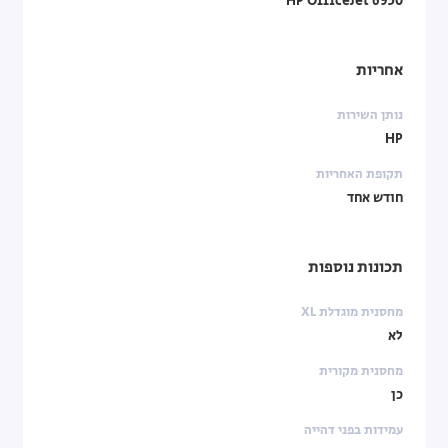
HP OfficeJet 6950
אחריות
נותן השירות
HP
תקופת האחריות
חודש אחד
תכונות נוספות
מחסנית מוגדלת XL
לא
מחסנית מקורית
כן
עמידות בפני דהייה