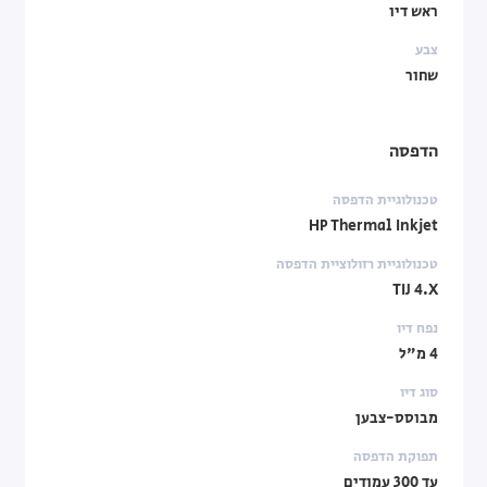
ראש דיו
צבע
שחור
הדפסה
טכנולוגיית הדפסה
HP Thermal Inkjet
טכנולוגיית רזולוציית הדפסה
TIJ 4.X
נפח דיו
4 מ"ל
סוג דיו
מבוסס-צבען
תפוקת הדפסה
עד 300 עמודים