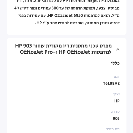
בטכנולוגיית HP Thermal Inkjet עם טכנולוגיית TIJ 4.X, דיו
מבוסס-צבען, תפוקת הדפסה של עד 300 עמודים ונפח דיו של 4
מ"ל. תואם למדפסות HP OfficeJet 6950, עם עמידות בפני
דהייה ותוכן ממוחזר, ואחריות לחודש אחד ע"י HP.
מפרט טכני מחסנית דיו מקורית שחור HP 903
למדפסות HP OfficeJet ו-OfficeJet Pro
כללי
דגם
T6L99AE
יצרן
HP
סדרה
903
סוג מוצר