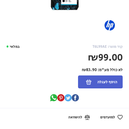
קוד מוצר: T6L99AE
במלאי
₪99.00
לא כולל מע"מ:
₪83.90
הוסף לעגלה
למועדפים
להשוואה