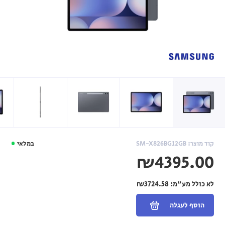
קוד מוצר: SM-X826BG12GB
במלאי
₪4395.00
לא כולל מע"מ:
₪3724.58
הוסף לעגלה