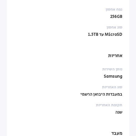
נפח אחסון
256GB
סוג אחסון
MicroSD עד 1.5TB
אחריות
נותן השירות
Samsung
סוג האחריות
במעבדות היבואן הרשמי
תקופת האחריות
שנה
מעבד