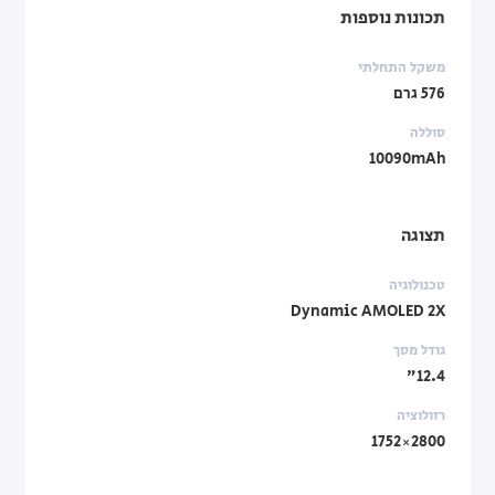
תכונות נוספות
משקל התחלתי
576 גרם
סוללה
10090mAh
תצוגה
טכנולוגיה
Dynamic AMOLED 2X
גודל מסך
12.4"‎
רזולוציה
2800×1752