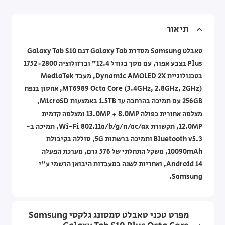
תיאור
טאבלט Samsung מסדרת Galaxy Tab דגם Galaxy Tab S10
Plus בצבע אפור, עם מסך בגודל 12.4" וברזולוציה 2800×1752
בטכנולוגיית Dynamic AMOLED 2X, מעבד MediaTek
MT6989 Octa Core (3.4GHz, 2.8GHz, 2GHz), אחסון בנפח
256GB עם תמיכה בהרחבה עד 1.5TB באמצעות MicroSD,
מצלמה אחורית כפולה 13.0MP + 8.0MP ומצלמה קדמית
12.0MP, תקשורת Wi-Fi 802.11a/b/g/n/ac/ax, תמיכה ב-
Bluetooth v5.3 ותמיכה ברשתות 5G, סוללה בקיבולת
10090mAh, משקל התחלתי של 576 גרם, מערכת הפעלה
Android 14, ואחריות לשנה במעבדות היבואן הרשמי ע"י
Samsung.
מפרט טכני טאבלט סמסונג גלקסי Samsung