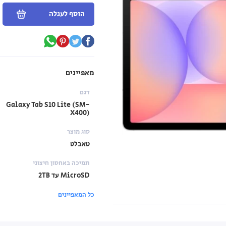
הוסף לעגלה
מאפיינים
דגם
Galaxy Tab S10 Lite (SM-
X400)
סוג מוצר
טאבלט
תמיכה באחסון חיצוני
MicroSD עד 2TB
כל המאפיינים