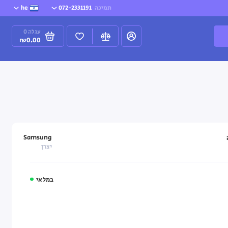
תמיכה
072-2331191
he
עגלה
0
₪0.00
Samsung
יצרן
במלאי