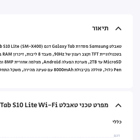
תיאור
Pen כלול, סוללה בקיבולת 8000mAh עם טעינה מהירה, משקל התחלתי של 524 גרם, ואחריות לשנה במעבדות היבואן הרשמי על ידי סאני.
מפרט טכני טאבלט Samsung Galaxy Tab S10 Lite Wi-Fi ‏10.9"‏ 8GB+256GB בצבע כסף
כללי
דגם