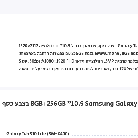
טאבלט Samsung מסדרת Galaxy Tab דגם Galaxy Tab S10 Lite (SM-X400) בצבע כסף, עם מסך בגודל 10.9" וברזולוציה 2112×1320
בטכנולוגיית TFT וקצב רענון של 90Hz, מעבד 8 ליבות, זיכרון RAM בנפח 8GB, אחסון eMMC בנפח 256GB עם אפשרות הרחבה באמצעות
MicroSD עד 2TB, מערכת הפעלה Android, מצלמה אחורית 8MP ומצלמה קדמית 5MP, רזולוציית וידאו FHD ‏1920×1080@30fps, עט S
Galaxy Tab S10 Lite (SM-X400)