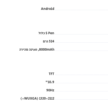
Android
S Pen כלול
524 גרם
8000mAh, טעינה מהירה
TFT
10.9"
90Hz
2112×1320 (WUXGA+)