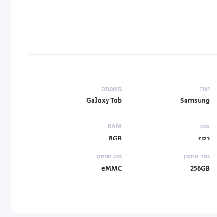
יצרן
משפחה
Galaxy Tab
Samsung
צבע
RAM
כסף
8GB
נפח אחסון
סוג אחסון
eMMC
256GB