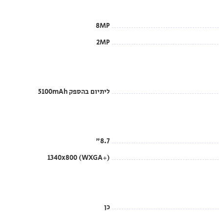
8MP
2MP
ליתיום בהספק 5100mAh
8.7"
‎1340x800 (WXGA+)‎
כן