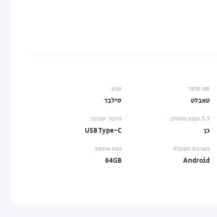
סוג מוצר
צבע
טאבלט
סילבר
3.5 שמע משולב
חיבור טעינה
כן
USB Type-C
מערכת הפעלה
נפח אחסון
64GB
Android