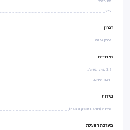
סוג מוצר
צבע
זכרון
זכרון RAM
חיבורים
3.5 שמע משולב
חיבור טעינה
מידות
מידות (רוחב x עומק x גובה)
מערכת הפעלה