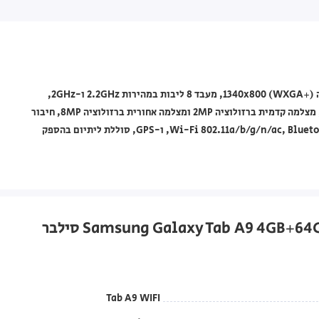
טאבלט דגם Tab A9 WIFI בצבע סילבר, עם מסך בגודל 8.7" ורזולוציה ‎1340x800 (WXGA+), מעבד 8 ליבות במהירות 2.2GHz ו-2GHz,
זכרון RAM בנפח 4GB, אחסון בנפח 64GB, מערכת הפעלה Android, מצלמה קדמית ברזולוציה 2MP ומצלמה אחורית ברזולוציה 8MP, חיבור
טעינה USB Type-C, חיבור שמע משולב 3.5 מ"מ, קישוריות Wi-Fi 802.11a/b/g/n/ac, Bluetooth 5.3, ו-GPS, סוללת ליתיום בהספק
Tab A9 WIFI