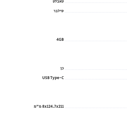
טאבלט
סילבר
4GB
כן
USB Type-C
‎8x124.7x211 מ"מ