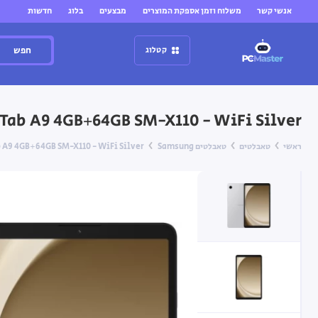
אנשי קשר
משלוח וזמן אספקת המוצרים
מבצעים
בלוג
חדשות
חפש
קטלוג
axy Tab A9 4GB+64GB SM-X110 - WiFi Silver
ראשי
טאבלטים
טאבלטים Samsung
 Tab A9 4GB+64GB SM-X110 - WiFi Silver