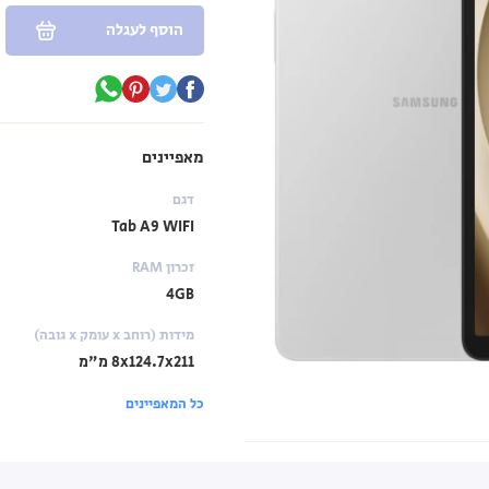
הוסף לעגלה
מאפיינים
דגם
Tab A9 WIFI
זכרון RAM
4GB
מידות (רוחב x עומק x גובה)
‎8x124.7x211 מ"מ
כל המאפיינים