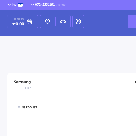
תמיכה
072-2331191
he
עגלה
0
₪0.00
Samsung
יצרן
לא במלאי