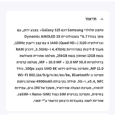
תיאור
טלפון סלולרי Samsung דגם Galaxy S25+ בצבע ירוק, עם
מסך בגודל 6.7" בטכנולוגיית Dynamic AMOLED 2X
וברזולוציה 3120 x 1440 (Quad HD+) עם קצב ריענון 120Hz,
מעבד 8 ליבות במהירויות 4.47GHz ו-3.5GHz, זיכרון RAM
בנפח 12GB ואחסון בנפח 256GB, מצלמה אחורית משולשת
ברזולוציות 50.0 MP + 10.0 MP + 12.0 MP, מצלמה קדמית
12.0 MP, ותמיכה בצילום וידאו UHD 8K בקצב 30fps. כולל
תמיכה ב-Wi-Fi 802.11a/b/g/n/ac/ax/be, Bluetooth
v5.4, NFC, ו-5G. סוללה בקיבולת 4900mAh שאינה ניתנת
להסרה, מערכת הפעלה אנדרואיד, משקל של 190 גרם, עמידות
בסיסית, ותמיכה בכרטיס SIM כפול (Nano-SIM ו-eSIM).
אחריות לשנה במעבדות היבואן הרשמי ע"י סאני.