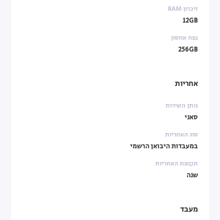
זיכרון RAM
12GB
נפח אחסון
256GB
אחריות
נותן השירות
סאני
סוג האחריות
במעבדות היבואן הרשמי
תקופת האחריות
שנה
מעבד