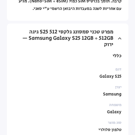
קרבה. תומך בכרטיס SIM כפול (Nano-SIM + eSIM). מגיע
עם אחריות לשנה במעבדות היבואן הרשמי ע"י סאני.
מפרט טכני סמסונג גלקסי S25 512 גיגה
Samsung Galaxy S25 12GB + 512GB —
ירוק
כללי
דגם
Galaxy S25
יצרן
Samsung
משפחה
Galaxy
סוג מוצר
טלפון סלולרי