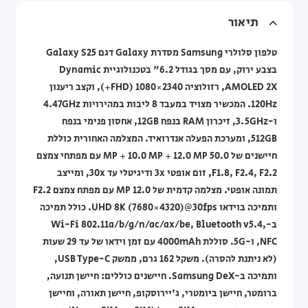
תיאור
טלפון סלולרי Samsung מסדרת Galaxy דגם Galaxy S25
בצבע ירוק, עם מסך בגודל 6.2" בטכנולוגיית Dynamic
AMOLED 2X, רזולוציה 2340×1080 (FHD+), וקצב ריענון
120Hz. המכשיר מצויד במעבד 8 ליבות במהירויות 4.47GHz
ו-3.5GHz, זיכרון RAM בנפח 12GB, אחסון פנימי בנפח
512GB, ומערכת הפעלה אנדרואיד. המצלמה האחורית כוללת
חיישנים של 50.0 MP + 10.0 MP + 12.0 MP עם מפתחי צמצם
F1.8, F2.4, F2.2, זום אופטי 3x ודיגיטלי עד 30x, ומייצב
תמונה אופטי. מצלמה קדמית של 12.0 MP עם מפתח צמצם F2.2
ותמיכה בוידאו UHD 8K (7680×4320)@30fps. כולל תמיכה
ב-Wi-Fi 802.11a/b/g/n/ac/ax/be, Bluetooth v5.4,
NFC, ו-5G. סוללת 4000mAh עם זמן וידאו של עד 29 שעות
(לא ניתנת להסרה). משקל 162 גרם, ממשק USB Type-C,
ותמיכה ב-Samsung DeX. חיישנים כוללים: חיישן תנועה,
ברומטר, חיישן ביומטרי, ג'יירוסקופ, חיישן תאורה, וחיישן