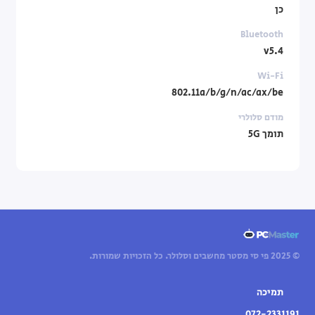
כן
Bluetooth
v5.4
Wi-Fi
802.11a/b/g/n/ac/ax/be
מודם סלולרי
תומך 5G
© 2025 פי סי מסטר מחשבים וסלולר. כל הזכויות שמורות.
תמיכה
072-2331191