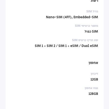
רשת
גודל SIM
Nano-SIM (4FF), Embedded-SIM
מספר כרטיסי SIM
SIM כפול
סוג חריץ כרטיס SIM
SIM 1 + SIM 2 / SIM 1 + eSIM / Dual eSIM
אחסון
זיכרון
12GB
נפח אחסון
128GB