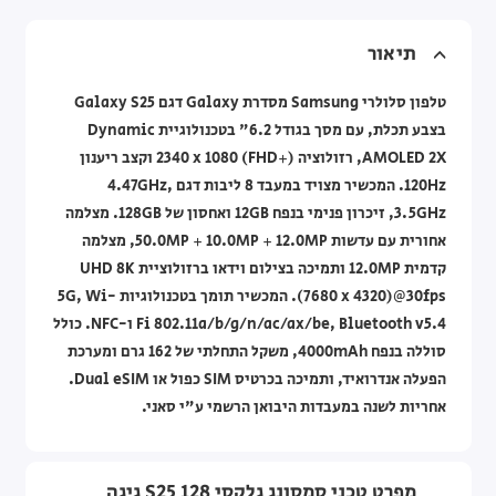
תיאור
טלפון סלולרי Samsung מסדרת Galaxy דגם Galaxy S25
בצבע תכלת, עם מסך בגודל 6.2" בטכנולוגיית Dynamic
AMOLED 2X, רזולוציה ‎2340 x 1080 (FHD+)‎ וקצב ריענון
120Hz. המכשיר מצויד במעבד 8 ליבות דגם 4.47GHz,
3.5GHz, זיכרון פנימי בנפח 12GB ואחסון של 128GB. מצלמה
אחורית עם עדשות 50.0MP + 10.0MP + 12.0MP, מצלמה
קדמית 12.0MP ותמיכה בצילום וידאו ברזולוציית UHD 8K
(7680 x 4320)@30fps. המכשיר תומך בטכנולוגיות 5G, Wi-
Fi 802.11a/b/g/n/ac/ax/be, Bluetooth v5.4 ו-NFC. כולל
סוללה בנפח 4000mAh, משקל התחלתי של 162 גרם ומערכת
הפעלה אנדרואיד, ותמיכה בכרטיס SIM כפול או Dual eSIM.
אחריות לשנה במעבדות היבואן הרשמי ע"י סאני.
מפרט טכני סמסונג גלקסי S25 128 גיגה