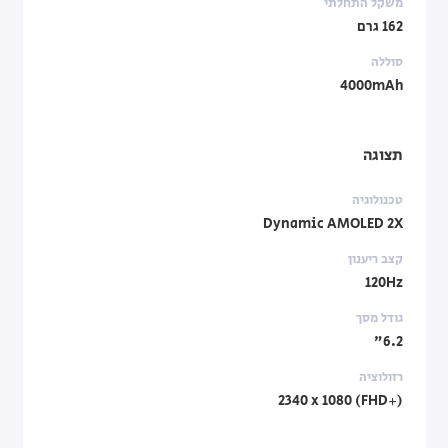
משקל התחלתי
162 גרם
סוללה
4000mAh
תצוגה
טכנולוגיה
Dynamic AMOLED 2X
קצב ריענון
120Hz
גודל מסך
6.2"
רזולוציה
‎2340 x 1080 (FHD+)‎