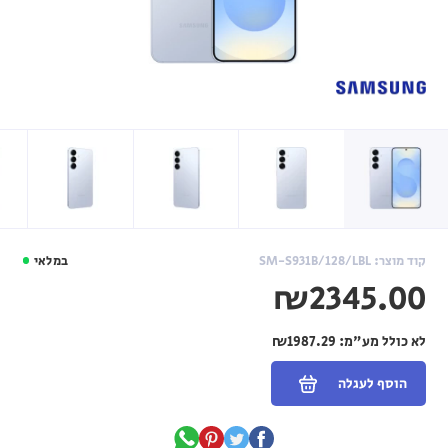
קוד מוצר: SM-S931B/128/LBL
במלאי
₪2345.00
לא כולל מע"מ:
₪1987.29
הוסף לעגלה