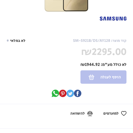
קוד מוצר: SM-S921B/DS/AY128
לא במלאי
₪2295.00
לא כולל מע"מ:
₪1944.92
הוסף לעגלה
למועדפים
להשוואה