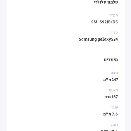
טלפון סלולרי
מק"ט
SM-S921B/DS
סדרה
Samsung galaxyS24
מימדים
גובה
147 מ"מ
משקל
167 גרם
עובי
7.6 מ"מ
רוחב