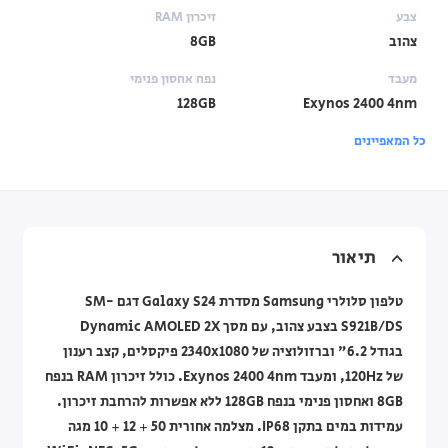
צבע
זיכרון RAM
צהוב
8GB
מעבד
נפח אחסון פנימי
128GB
Exynos 2400 4nm
כל המאפיינים
תיאור
טלפון סלולרי Samsung מסדרת Galaxy S24 דגם SM-
S921B/DS בצבע צהוב, עם מסך Dynamic AMOLED 2X
בגודל 6.2" וברזולוציה של 2340x1080 פיקסלים, קצב רענון
של 120Hz, ומעבד Exynos 2400 4nm. כולל זיכרון RAM בנפח
8GB ואחסון פנימי בנפח 128GB ללא אפשרות להרחבת זיכרון.
עמידות במים בתקן IP68. מצלמה אחורית 50 + 12 + 10 מגה