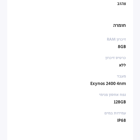
צהוב
חומרה
זיכרון RAM
8GB
כרטיס זיכרון
ללא
מעבד
Exynos 2400 4nm
נפח אחסון פנימי
128GB
עמידות במים
IP68