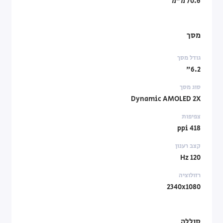
70.6 מ"מ
מסך
גודל מסך
6.2"
סוג מסך
Dynamic AMOLED 2X
צפיפות
418 ppi
קצב רענון
120 Hz
רזולוציה
2340x1080
סוללה