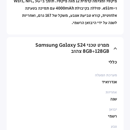
פיקסל ומצלמה קדמית 12 מגה פיקסל. תומך ב-WiFi, NFC, 5G
ו-eSim. סוללה בקיבולת 4000mAh עם תמיכה בטעינה
אלחוטית, קורא טביעת אצבע, משקל של 167 גרם, ואחריות
לשנה על ידי היבואן הרשמי.
מפרט טכני Samsung Galaxy S24
8GB+128GB צהוב
כללי
מערכת הפעלה
אנדרואיד
אחריות
שנה
יבואן
רשמי
צבע