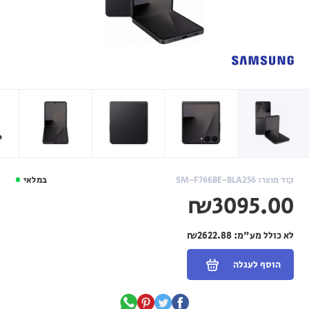
קוד מוצר: SM-F766BE-BLA256
במלאי
₪3095.00
לא כולל מע"מ:
₪2622.88
הוסף לעגלה