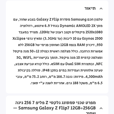
תיאור
טלפון חכם Samsung מסדרת Galaxy Z Flip בצבע שחור, עם
מסך Dynamic AMOLED 2X בגודל 6.9 אינטש, רזולוציה
2520x1080 פיקסלים וקצב רענון של 120Hz. מצויד במעבד
Exynos 2500 עם 10 ליבות (עד 3.3GHz) ומאיץ גרפי Xclipse
950, זיכרון RAM בנפח 12GB ואחסון פנימי של 256GB ללא
אפשרות הרחבה. כולל מצלמה ראשית כפולה 50+12 מגה פיקסל
ומצלמה קדמית 10 מגה פיקסל. תומך בקישוריות 5G, WiFi,
NFC, ובתצורת Dual SIM עם eSIM. כולל קורא טביעת אצבע,
טעינה אלחוטית ועמידות במים בתקן IP48. סוללה בקיבולת
4,300mAh. מידות: גובה 166.7 מ"מ, רוחב 75.2 מ"מ, עובי
6.5 מ"מ, משקל 188 גרם. אחריות לשנה ע"י סאני.
מפרט טכני סמסונג גלקסי Z פליפ 7 256 גיגה
Samsung Galaxy Z Flip7 12GB+256GB —
שחור