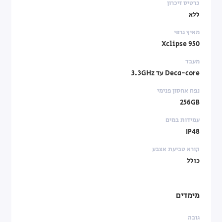
כרטיס זיכרון
ללא
מאיץ גרפי
Xclipse 950
מעבד
Deca-core עד 3.3GHz
נפח אחסון פנימי
256GB
עמידות במים
IP48
קורא טביעת אצבע
כולל
מימדים
גובה