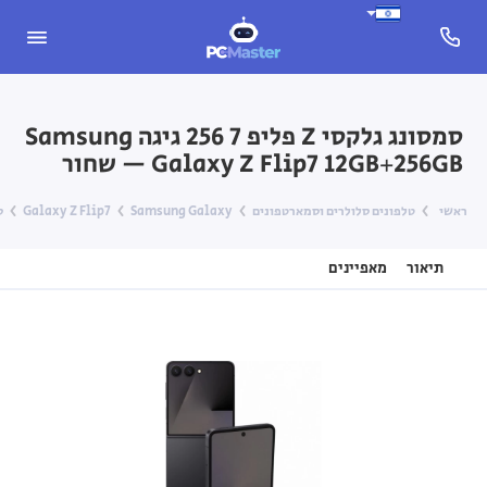
סמסונג גלקסי Z פליפ 7 256 גיגה Samsung
Galaxy Z Flip7 12GB+256GB — שחור
ראשי
טלפונים סלולרים וסמארטפונים
Samsung Galaxy
Galaxy Z Flip7
סמס
תיאור
מאפיינים