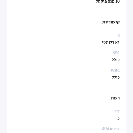
10 מגה פיקסל
קישוריות
IR
לא רלוונטי
NFC
כולל
WiFi
כולל
רשת
דור
5
כרטיס SIM