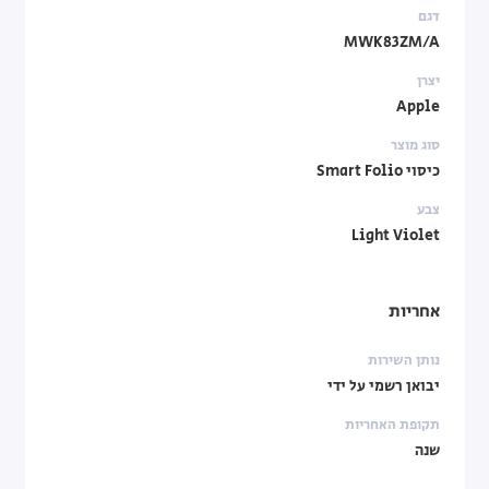
דגם
MWK83ZM/A
יצרן
Apple
סוג מוצר
כיסוי Smart Folio
צבע
Light Violet
אחריות
נותן השירות
יבואן רשמי על ידי
תקופת האחריות
שנה