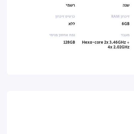
שנה
רשמי
זיכרון RAM
כרטיס זיכרון
6GB
ללא
מעבד
נפח אחסון פנימי
128GB
Hexa-core 2x 3.46GHz +
4x 2.02GHz