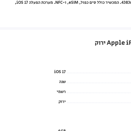
ב-5G, עמידות במים בתקן IP68, טעינה אלחוטית, וסוללה בנפח 4383mAh. המכשיר כולל סים כפול, eSIM, ו-NFC. מערכת הפעלה iOS 17,
iOS 17
שנה
רשמי
ירוק