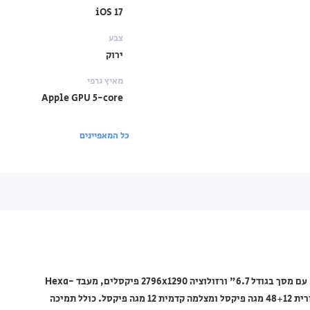
iOS 17
צבע
ירוק
מאיץ גרפי
Apple GPU 5-core
כל המאפיינים
טלפון סלולרי Apple iPhone 15 Plus דגם MU173HX/A בצבע ירוק, עם מסך בגודל 6.7" ורזולוציה 2796x1290 פיקסלים, מעבד Hexa-
core, זיכרון RAM בנפח 6GB, אחסון פנימי בנפח 128GB, מצלמה אחורית 48+12 מגה פיקסל ומצלמה קדמית 12 מגה פיקסל. כולל תמיכה