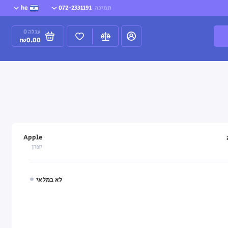
תמיכה
072-2331191
he
עגלה
0
₪0.00
Apple
יצרן
לא במלאי