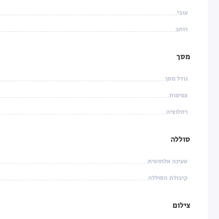
עובי
רוחב
מסך
גודל מסך
צפיפות
רזולוציה
סוללה
טעינה אלחוטית
קיבולת הסוללה
צילום