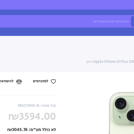
למועדפים
להשוואה
קוד מוצר: MU173HX/A
₪3594.00
לא כולל מע"מ:
₪3045.76