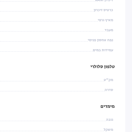
זיכרון RAM
כרטיס זיכרון
מאיץ גרפי
מעבד
נפח אחסון פנימי
עמידות במים
טלפון סלולרי
מק"ט
סדרה
מימדים
גובה
משקל