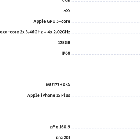
6GB
ללא
Apple GPU 5-core
exa-core 2x 3.46GHz + 4x 2.02GHz
128GB
IP68
MU173HX/A
Apple iPhone 15 Plus
160.9 מ"מ
201 גרם