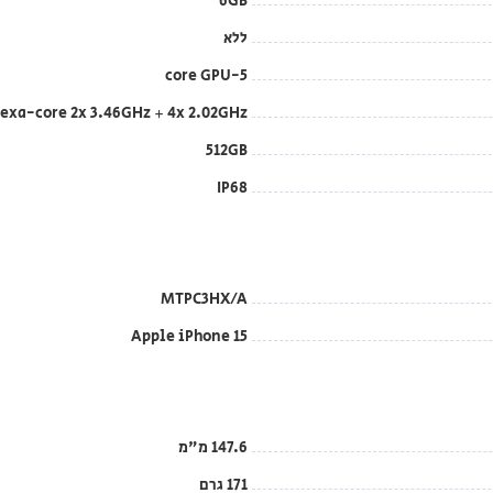
6GB
ללא
5-core GPU
exa-core 2x 3.46GHz + 4x 2.02GHz
512GB
IP68
MTPC3HX/A
Apple iPhone 15
147.6 מ"מ
171 גרם