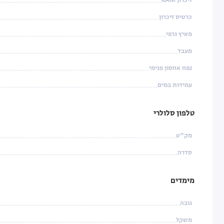
זיכרון RAM
כרטיס זיכרון
מאיץ גרפי
מעבד
נפח אחסון פנימי
עמידות במים
טלפון סלולרי
מק"ט
סדרה
מימדים
גובה
משקל