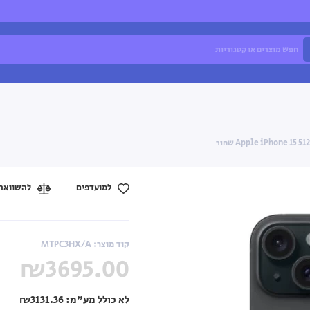
למועדפים
להשוואה
קוד מוצר: MTPC3HX/A
₪3695.00
לא כולל מע"מ:
₪3131.36