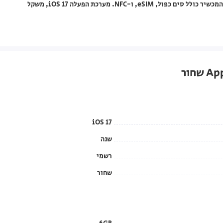
עמידות במים בתקן IP68, טעינה אלחוטית, וסוללה בנפח 3349mAh. המכשיר כולל סים כפול, eSIM, ו-NFC. מערכת הפעלה iOS 17, משקל
iOS 17
שנה
רשמי
שחור