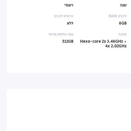
שנה
רשמי
זיכרון RAM
כרטיס זיכרון
6GB
ללא
מעבד
נפח אחסון פנימי
512GB
Hexa-core 2x 3.46GHz +
4x 2.02GHz