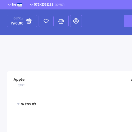
תמיכה
072-2331191
he
עגלה
0
₪0.00
Apple
יצרן
לא במלאי