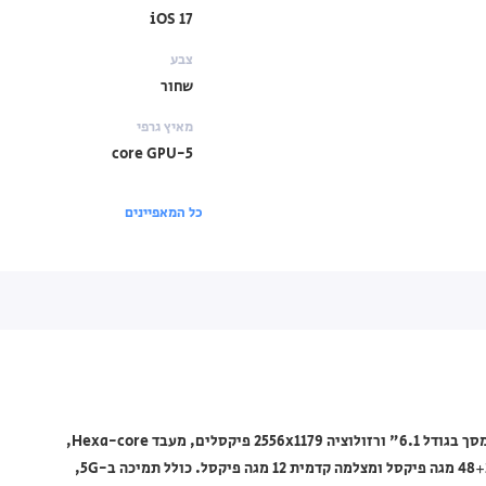
iOS 17
צבע
שחור
מאיץ גרפי
5-core GPU
כל המאפיינים
טלפון סלולרי Apple iPhone 15 דגם MTPC3HX/A בצבע שחור, עם מסך בגודל 6.1" ורזולוציה 2556x1179 פיקסלים, מעבד Hexa-core,
זיכרון RAM בנפח 6GB, אחסון פנימי בנפח 512GB, מצלמה אחורית 48+12 מגה פיקסל ומצלמה קדמית 12 מגה פיקסל. כולל תמיכה ב-5G,