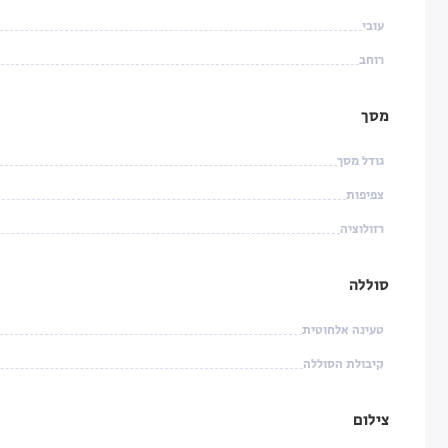
עובי
רוחב
מסך
גודל מסך
צפיפות
רזולוציה
סוללה
טעינה אלחוטית
קיבולת הסוללה
צילום