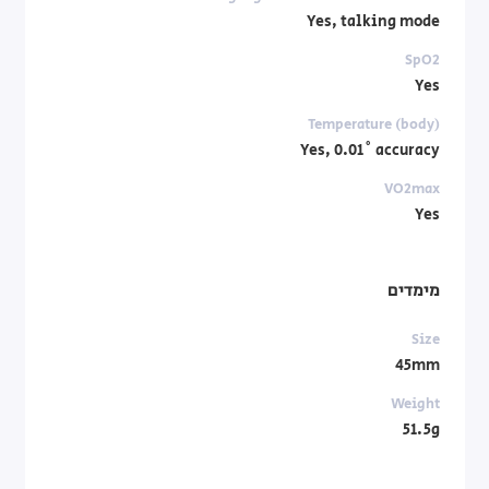
Yes, talking mode
SpO2
Yes
Temperature (body)
Yes, 0.01˚ accuracy
VO2max
Yes
מימדים
Size
45mm
Weight
51.5g