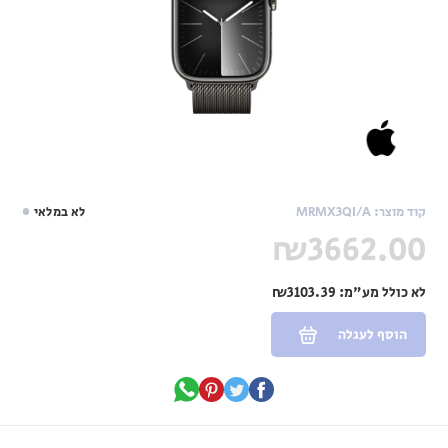
קוד מוצר: MRMX3QI/A
לא במלאי
₪3662.00
לא כולל מע"מ:
₪3103.39
הוסף לעגלה