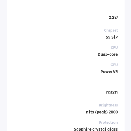
שבב
Chipset
S9 SiP
CPU
Dual-core
GPU
PowerVR
תצוגה
Brightness
2000 nits (peak)
Protection
Sapphire crystal glass