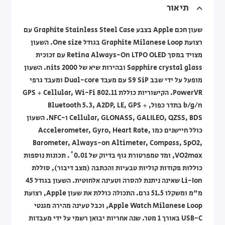
תיאור
שעון חכם Apple בצבע Graphite Stainless Steel Case עם
רצועת Graphite Milanese Loop בגודל One size. השעון
מצויד במסך Retina Always-On LTPO OLED עם זכוכית
Sapphire crystal glass ובהירות שיא של 2000 nits. השעון
מופעל על ידי שבב S9 SiP עם מעבד Dual-core ומעבד גרפי
PowerVR. הקישוריות כוללת GPS + Cellular, Wi-Fi 802.11
b/g/n בתדר כפול, Bluetooth 5.3, A2DP, LE, GPS +
Cellular, GLONASS, GALILEO, QZSS, BDS ו-NFC. השעון
כולל חיישנים כמו Accelerometer, Gyro, Heart Rate,
Barometer, Always-on Altimeter, Compass, SpO2,
VO2max, ומד טמפרטורת גוף בדיוק של 0.01˚. תכונות נוספות
כוללות פקודות קוליות טבעיות והכתבה (מצב דיבור), סוללת
Li-Ion שאינה ניתנת להסרה וטעינה אלחוטית. השעון בגודל 45
מ"מ ומשקלו 51.5 גרם. התכולה כוללת את שעון Apple, רצועת
Apple Watch Milanese Loop, וכבל טעינה מהירה מגנטי
USB-C באורך 1 מטר. שנה אחריות יבואן רשמי על ידי מעבדות