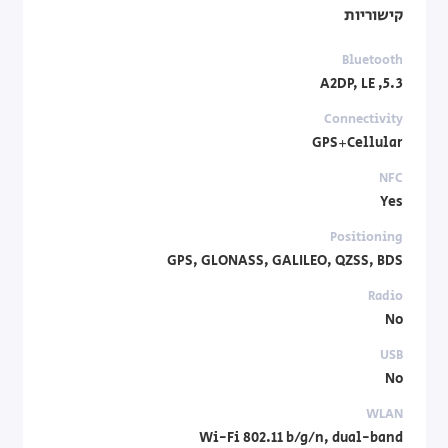
קישוריות
Bluetooth
5.3, A2DP, LE
Connectivity
GPS+Cellular
NFC
Yes
Positioning
GPS, GLONASS, GALILEO, QZSS, BDS
Radio
No
USB
No
WLAN
Wi-Fi 802.11 b/g/n, dual-band