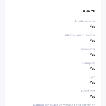
חיישנים
Accelerometer
Yes
Always-on altimeter
Yes
Barometer
Yes
Compass
Yes
Gyro
Yes
Heart rate
Yes
Natural language commands and dictation