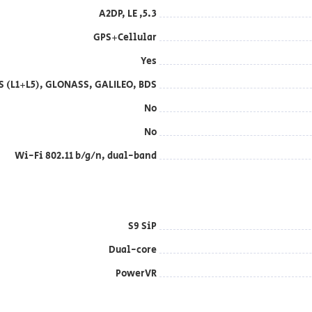
5.3, A2DP, LE
GPS+Cellular
Yes
S (L1+L5), GLONASS, GALILEO, BDS
No
No
Wi-Fi 802.11 b/g/n, dual-band
S9 SiP
Dual-core
PowerVR