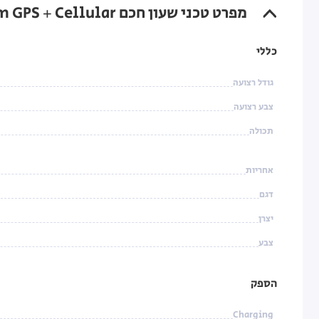
מפרט טכני שעון חכם Apple Watch Ultra 2 49mm GPS + Cellular עם רצועה Orange Ocean Band
כללי
גודל רצועה
צבע רצועה
תכולה
אחריות
דגם
יצרן
צבע
הספק
Charging