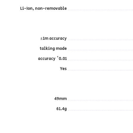
Li-Ion, non-removable
±1m accuracy
talking mode
0.01˚ accuracy
Yes
49mm
61.4g