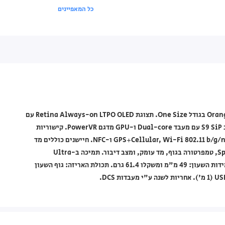
כל המאפיינים
שעון חכם Apple בצבע Titanium Case עם רצועת Orange Ocean Band בגודל One Size. תצוגת Retina Always-on LTPO OLED עם
זכוכית Sapphire crystal ובהירות שיא של 3000 nits. מצויד בשבב S9 SiP עם מעבד Dual-core ו-GPU מדגם PowerVR. קישוריות
כוללת GPS+Cellular, Wi-Fi 802.11 b/g/n, Bluetooth 5.3, GPS (L1+L5), GLONASS, GALILEO, BDS ו-NFC. חיישנים כוללים מד
תאוצה, ג'ירו, קצב לב, ברומטר, מד גובה תמידי, מצפן, SpO2, VO2max, טמפרטורה בגוף, מד עומק, ומצב דיבור. תמיכה ב-Ultra
Wideband 2 (UWB). הספק סוללה מסוג Li-Ion נטענת אלחוטית. מידות השעון: 49 מ"מ ומשקלו 61.4 גרם. תכולת האריזה: גוף השעון