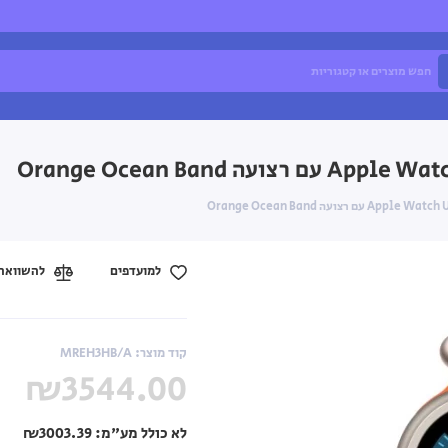
למועדפים
להשוואה
קוד מוצר: MREH3HB/A
₪3544.00
לא כולל מע"מ:
₪3003.39