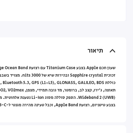
תיאור
בצבע טיטניום, רצועת Apple Band, וכבל טעינה מהירה מגנטי ל-USB-C (1 מ'). אחריות לשנה ע"י מעבדות DCS.