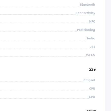
Bluetooth
Connectivity
NFC
Positioning
Radio
USB
WLAN
שבב
Chipset
CPU
GPU