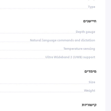
Type
חיישנים
Depth gauge
Natural language commands and dictation
Temperature sensing
Ultra Wideband 2 (UWB) support
מימדים
Size
Weight
קישוריות