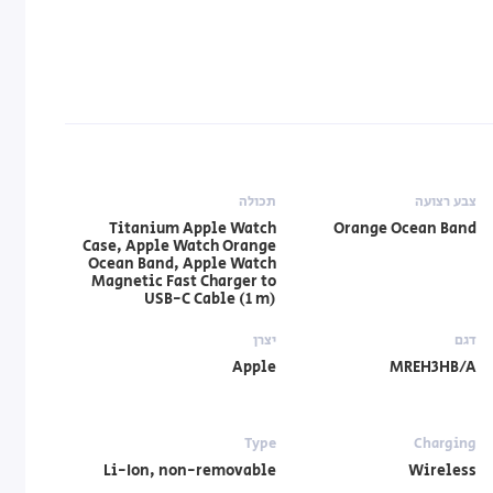
צבע רצועה
תכולה
Titanium Apple Watch
Orange Ocean Band
Case, Apple Watch Orange
Ocean Band, Apple Watch
Magnetic Fast Charger to
USB-C Cable (1 m)
דגם
יצרן
Apple
MREH3HB/A
Type
Charging
Li-Ion, non-removable
Wireless