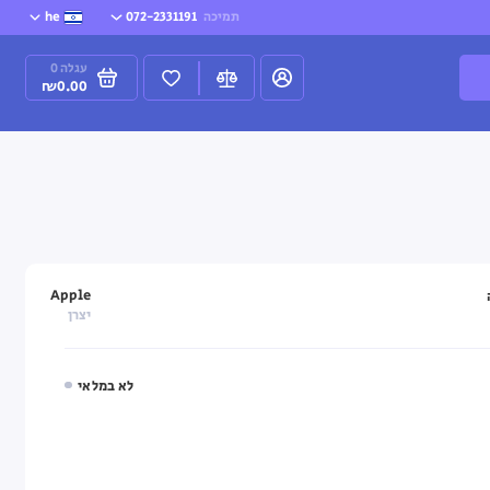
תמיכה
072-2331191
he
עגלה
0
₪0.00
Apple
יצרן
לא במלאי