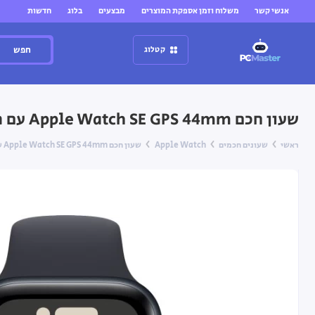
אנשי קשר
משלוח וזמן אספקת המוצרים
מבצעים
בלוג
חדשות
חפש
קטלוג
שעון חכם Apple Watch SE GPS 44mm עם רצועה Midnight Sport Band בגודל M/L
ראשי
שעונים חכמים
Apple Watch
שעון חכם Apple Watch SE GPS 44mm עם רצועה Midnight Sport Band בגודל M/L