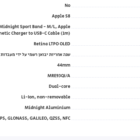
No
Apple S8
idnight Sport Band - M/L, Apple
etic Charger to USB-C Cable (1m)
Retina LTPO OLED
שנה אחריות יבואן רשמי על ידי מעבדות DCS בטלפון: 1700-70-18-70
44mm
MRE93QI/A
Dual-core
Li-Ion, non-removable
Midnight Aluminium
 GPS, GLONASS, GALILEO, QZSS, NFC