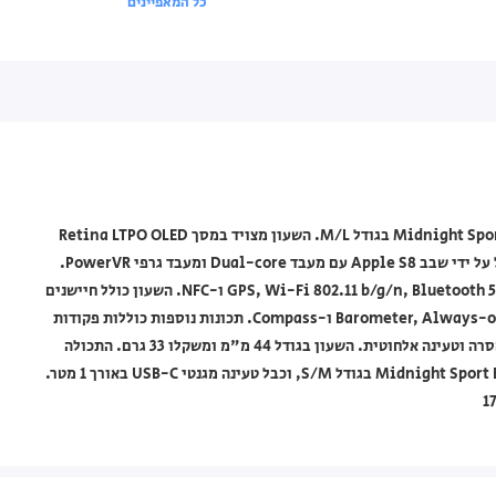
כל המאפיינים
שעון חכם Apple בצבע Midnight Aluminium עם רצועת Midnight Sport Band בגודל M/L. השעון מצויד במסך Retina LTPO OLED
עם זכוכית Ion-X מחוזקת ובהירות שיא של 1000 nits. השעון מופעל על ידי שבב Apple S8 עם מעבד Dual-core ומעבד גרפי PowerVR.
הקישוריות כוללת GPS, Wi-Fi 802.11 b/g/n, Bluetooth 5.3, A2DP, LE, GPS, GLONASS, GALILEO, QZSS ו-NFC. השעון כולל חיישנים
כמו Accelerometer, Gyro, Heart Rate (דור שני), Barometer, Always-on Altimeter ו-Compass. תכונות נוספות כוללות פקודות
קוליות טבעיות והכתבה (מצב דיבור), סוללת Li-Ion שאינה ניתנת להסרה וטעינה אלחוטית. השעון בגודל 44 מ"מ ומשקלו 33 גרם. התכולה
כוללת את שעון Apple בצבע Midnight Aluminium, רצועת Midnight Sport Band בגודל S/M, וכבל טעינה מגנטי USB-C באורך 1 מטר.