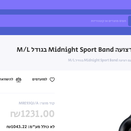
למועדפים
להשוואה
קוד מוצר: MRE93QI/A
₪1231.00
לא כולל מע"מ:
₪1043.22