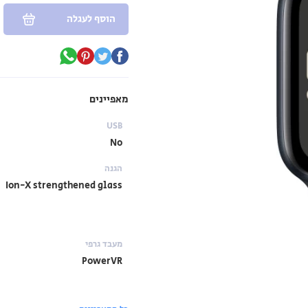
הוסף לעגלה
מאפיינים
USB
No
הגנה
Ion-X strengthened glass
מעבד גרפי
PowerVR