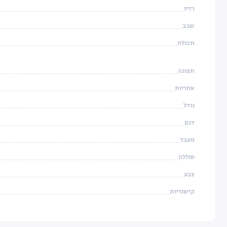
רדיו
שבב
תכולה
תצוגה
אחריות
גודל
דגם
מעבד
סוללה
צבע
קישוריות