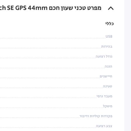
מפרט טכני שעון חכם Apple Watch SE GPS 44mm עם רצועה Midnight Sport Band בגודל M/L
כללי
USB
בהירות
גודל רצועה
הגנה
חיישנים
טעינה
מעבד גרפי
משקל
פקודות קוליות ודיבור
צבע רצועה