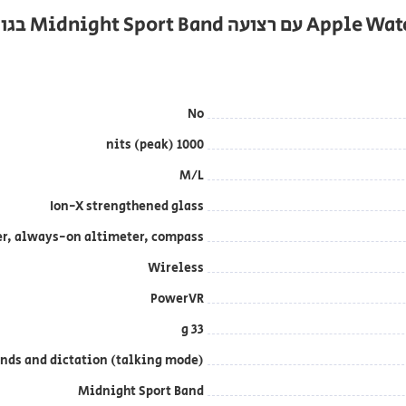
No
1000 nits (peak)
M/L
Ion-X strengthened glass
ter, always-on altimeter, compass
Wireless
PowerVR
33 g
ds and dictation (talking mode)
Midnight Sport Band