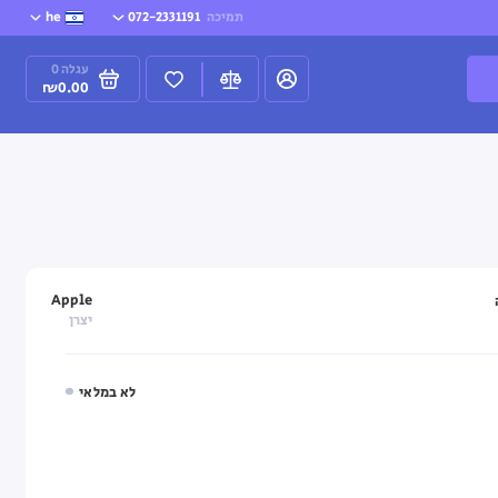
תמיכה
072-2331191
he
עגלה
0
₪0.00
Apple
יצרן
לא במלאי