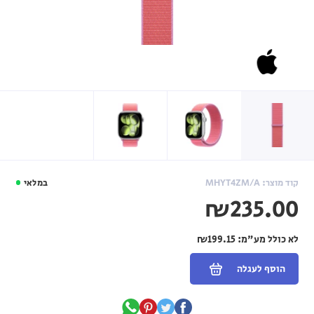
קוד מוצר: MHYT4ZM/A
במלאי
₪235.00
לא כולל מע"מ:
₪199.15
הוסף לעגלה