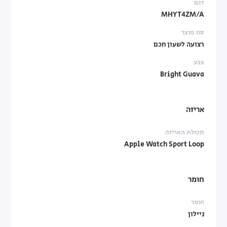
דגם
MHYT4ZM/A
סוג מוצר
רצועה לשעון חכם
צבע
Bright Guava
אריזה
תכולת האריזה
Apple Watch Sport Loop
חומר
חומר
ניילון