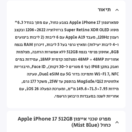
תיאור
סמארטפון Apple iPhone 17 בצבע כחול, עם מסך בגודל 6.3"
מסוג Super Retina XDR OLED ברזולוציה 2622×1206 ובקצב
רענון 120Hz, מעבד Apple A19 עם 6 ליבות (2 ליבות ביצועים
ו-4 ליבות יעילות) ומאיץ גרפי בעל 5 ליבות, זיכרון RAM בנפח
8GB, אחסון פנימי בנפח 512GB ללא אפשרות הרחבה, מצלמות
אחוריות 48MP + 48MP ומצלמה קדמית 18MP, עמידות במים
ואבק בתקן IP68 (עד 6 מטרים ל-30 דקות), Face ID, חיבוריות
Wi-Fi 7, NFC ותמיכה בדור 5G עם Dual eSIM, טעינה
אלחוטית MagSafe/Qi2 בהספק עד 25W, משקל 177 גרם,
מידות ‎149.6×71.5×7.95 מ"מ, ומערכת הפעלה iOS 26, עם
אחריות לשנה במעבדות היבואן הרשמי.
מפרט טכני אייפון Apple iPhone 17 ‎512GB
כחול (Mist Blue)