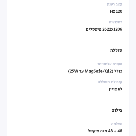
קצב רענון
120 Hz
רזולוציה
2622x1206 פיקסלים
סוללה
טעינה אלחוטית
כולל (MagSafe/Qi2 עד 25W)
קיבולת הסוללה
לא צויין
צילום
מצלמה
48 + 48 מגה פיקסל