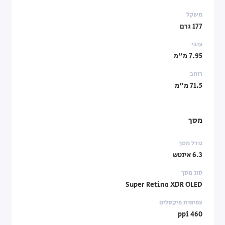
משקל
177 גרם
עובי
7.95 מ"מ
רוחב
71.5 מ"מ
מסך
גודל מסך
6.3 אינטש
סוג מסך
Super Retina XDR OLED
צפיפות פיקסלים
460 ppi