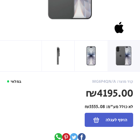
קוד מוצר: MG6P4QN/A
במלאי
₪4195.00
לא כולל מע"מ:
₪3555.08
הוסף לעגלה