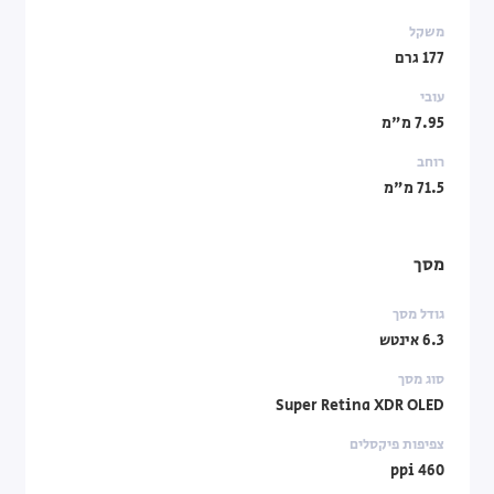
משקל
177 גרם
עובי
7.95 מ"מ
רוחב
71.5 מ"מ
מסך
גודל מסך
6.3 אינטש
סוג מסך
Super Retina XDR OLED
צפיפות פיקסלים
460 ppi