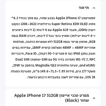
תיאור
סמארטפון Apple iPhone 17 בצבע שחור, עם מסך בגודל 6.3"
מסוג Super Retina XDR OLED ברזולוציה 2622×1206 ובקצב
רענון 120Hz, מעבד Apple A19 עם 6 ליבות (2 ליבות ביצועים
ו-4 ליבות יעילות) ומאיץ גרפי בעל 5 ליבות, זיכרון RAM בנפח
8GB, אחסון פנימי בנפח 512GB ללא אפשרות הרחבה, מצלמות
אחוריות 48MP + 48MP ומצלמה קדמית 18MP, עמידות במים
ואבק בתקן IP68 (עד 6 מטרים ל-30 דקות), Face ID, חיבוריות
Wi-Fi 7, NFC ותמיכה בדור 5G עם Dual SIM (nano-SIM
and eSIM), טעינה אלחוטית MagSafe/Qi2 בהספק עד 25W,
משקל 177 גרם, מידות ‎149.6×71.5×7.95 מ"מ, ומערכת הפעלה
iOS 26, עם אחריות לשנה במעבדות היבואן הרשמי.
מפרט טכני אייפון Apple iPhone 17 ‎512GB
שחור (Black)