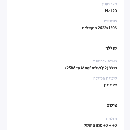
קצב רענון
120 Hz
רזולוציה
2622x1206 פיקסלים
סוללה
טעינה אלחוטית
כולל (MagSafe/Qi2 עד 25W)
קיבולת הסוללה
לא צויין
צילום
מצלמה
48 + 48 מגה פיקסל