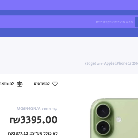
למועדפים
להשוואה
קוד מוצר: MG6N4QN/A
₪3395.00
לא כולל מע"מ:
₪2877.12