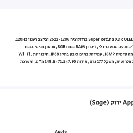
סמארטפון Apple iPhone 17 בצבע ירוק, עם מסך בגודל 6.3" מסוג Super Retina XDR OLED ברזולוציה 1206×2622 ובקצב רענון 120Hz,
מעבד A19 עם 2 ליבות ביצועים ו-4 ליבות יעילות, מאיץ גרפי בעל 5 ליבות עם מנוע נוירלי, זיכרון RAM בנפח 8GB, אחסון פנימי בנפח
256GB, ללא אפשרות הרחבה, מצלמות אחוריות 48MP + 48MP ומצלמה קדמית 18MP, עמידות במים ואבק בתקן IP68, חיבוריות Wi-Fi,
NFC ותמיכה בדור 5G עם Dual SIM (nano-SIM and eSIM), טעינה אלחוטית, משקל 177 גרם, מידות ‎149.6×71.5×7.95 מ"מ, ומערכת
Apple