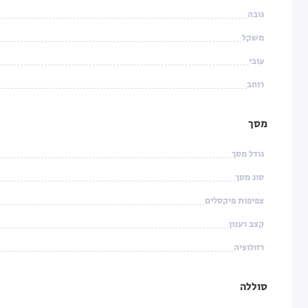
גובה
משקל
עובי
רוחב
מסך
גודל מסך
סוג מסך
צפיפות פיקסלים
קצב רענון
רזולוציה
סוללה