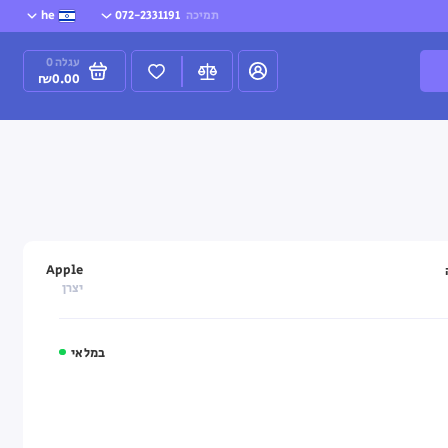
תמיכה
072-2331191
he
עגלה
0
₪0.00
Apple
יצרן
במלאי