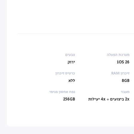
מערכת הפעלה
צבעים
iOS 26
ירוק
זיכרון RAM
כרטיס זיכרון
8GB
ללא
מעבד
נפח אחסון פנימי
2x ביצועים + 4x יעילות
256GB