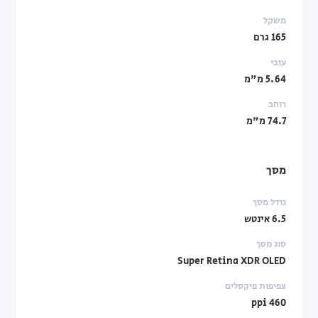
משקל
165 גרם
עובי
5.64 מ"מ
רוחב
74.7 מ"מ
מסך
גודל מסך
6.5 אינטש
סוג מסך
Super Retina XDR OLED
צפיפות פיקסלים
460 ppi