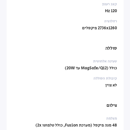
קצב רענון
120 Hz
רזולוציה
2736x1260 פיקסלים
סוללה
טעינה אלחוטית
כולל (MagSafe/Qi2 עד 20W)
קיבולת הסוללה
לא צוין
צילום
מצלמה
48 מגה פיקסל (מערכת Fusion, כולל טלפוטו 2x)