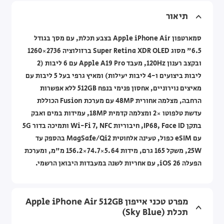
תיאור
סמארטפון Apple iPhone Air בצבע תכלת, עם מסך בגודל
6.5" מסוג Super Retina XDR OLED ברזולוציה 2736×1260
ובקצב רענון 120Hz, מעבד Apple A19 Pro עם 6 ליבות (2
ליבות ביצועים ו-4 ליבות יעילות) ומאיץ גרפי בעל 5 ליבות עם
מאיצים נוירוניים, אחסון פנימי בנפח 512GB ללא אפשרות
הרחבה, מצלמה אחורית 48MP עם מערכת Fusion הכוללת
עדשת טלפוטו ×2 ומצלמה קדמית 18MP, עמידות במים ואבק
בתקן IP68, Face ID, חיבוריות Wi-Fi 7, NFC ותמיכה בדור 5G
עם eSIM כפול, טעינה אלחוטית MagSafe/Qi2 בהספק עד
25W, משקל 165 גרם, מידות ‎156.2×74.7×5.64 מ"מ, ומערכת
הפעלה iOS 26, עם אחריות לשנה במעבדות היבואן הרשמי.
מפרט טכני אייפון Apple iPhone Air ‎512GB
תכלת (Sky Blue)