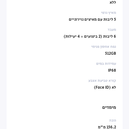
ללא
מאיץ גרפי
5 ליבות עם מאיצים נוירוניים
מעבד
6 ליבות (2 ביצועים + 4 יעילות)
נפח אחסון פנימי
512GB
עמידות במים
IP68
קורא טביעת אצבע
לא (Face ID)
מימדים
גובה
156.2 מ"מ