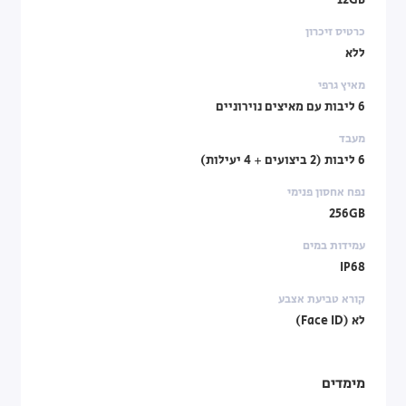
12GB
כרטיס זיכרון
ללא
מאיץ גרפי
6 ליבות עם מאיצים נוירוניים
מעבד
6 ליבות (2 ביצועים + 4 יעילות)
נפח אחסון פנימי
256GB
עמידות במים
IP68
קורא טביעת אצבע
לא (Face ID)
מימדים