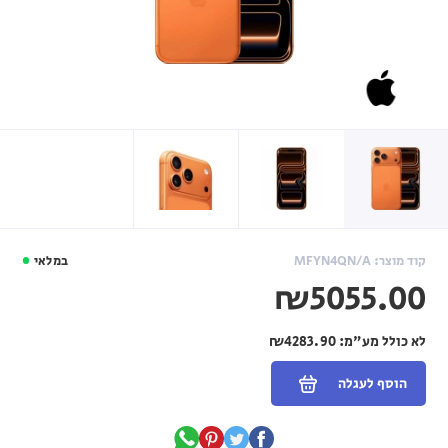
קוד מוצר: MFYN4QN/A
במלאי
₪5055.00
לא כולל מע"מ:
₪4283.90
הוסף לעגלה