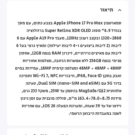
תיאור
סמארטפון Apple iPhone 17 Pro Max בצבע כתום, עם מסך
בגודל 6.9" מסוג Super Retina XDR OLED ברזולוציה
2868×1320 ובקצב רענון 120Hz, מעבד Apple A19 Pro עם 6
ליבות (2 ליבות ביצועים ו-4 ליבות יעילות) ומאיץ גרפי בעל 6
ליבות עם מאיצים נוירוניים, זיכרון RAM בנפח 12GB, אחסון
פנימי בנפח 256GB ללא אפשרות הרחבה, מצלמות אחוריות
48MP + 48MP + 48MP ומצלמה קדמית 18MP, עמידות במים
ואבק בתקן IP68, Face ID, חיבוריות Wi-Fi 7, NFC ותמיכה
בדור 5G עם Dual SIM (nano-SIM and eSIM), טעינה
אלחוטית MagSafe/Qi2 בהספק עד 25W, משקל 233 גרם,
מידות ‎163.4×78.0×8.75 מ"מ, סוללה מובנית עם זמן ניגון
וידאו של עד 39 שעות, ומערכת הפעלה iOS 26, עם אחריות
לשנה במעבדות היבואן הרשמי.