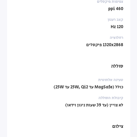
צפיפות פיקסלים
460 ppi
קצב רענון
120 Hz
רזולוציה
1320x2868 פיקסלים
סוללה
טעינה אלחוטית
כולל (MagSafe עד 25W, Qi2 עד 25W)
קיבולת הסוללה
לא צויין (עד 39 שעות ניגון וידאו)
צילום