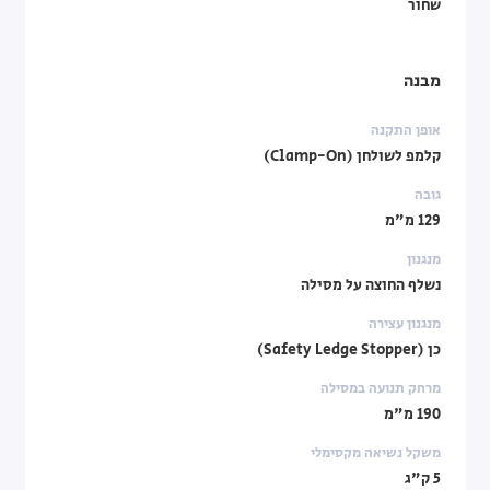
שחור
מבנה
אופן התקנה
קלמפ לשולחן (Clamp-On)
גובה
129 מ"מ
מנגנון
נשלף החוצה על מסילה
מנגנון עצירה
כן (Safety Ledge Stopper)
מרחק תנועה במסילה
190 מ"מ
משקל נשיאה מקסימלי
5 ק"ג