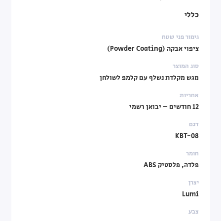
כללי
גימור פני שטח
ציפוי אבקה (Powder Coating)
סוג המוצר
מגש מקלדת נשלף עם קלמפ לשולחן
אחריות
12 חודשים – יבואן רשמי
דגם
KBT-08
חומר
פלדה, פלסטיק ABS
יצרן
Lumi
צבע