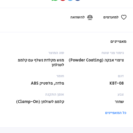
למועדפים
להשוואה
מאפיינים
גימור פני שטח
סוג המוצר
ציפוי אבקה (Powder Coating)
מגש מקלדת נשלף עם קלמפ
לשולחן
דגם
חומר
KBT-08
פלדה, פלסטיק ABS
צבע
אופן התקנה
שחור
קלמפ לשולחן (Clamp-On)
כל המאפיינים