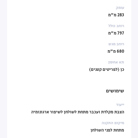
עומק
283 מ"מ
רוחב כולל
797 מ"מ
רוחב מגש
680 מ"מ
תא אחסון
כן (לפריטים קטנים)
שימושים
ייעוד
הצבת מקלדת ועכבר מתחת לשולחן לשיפור ארגונומיה
מיקום התקנה
מתחת לפני השולחן