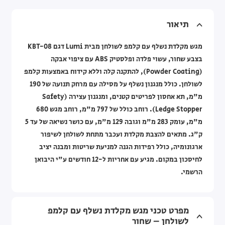
תיאור
מגש מקלדת נשלף עם קלמפ לשולחן מבית Lumi דגם KBT-08
בצבע שחור, עשוי פלדה ופלסטיק ABS עם ציפוי אבקה
(Powder Coating), להתקנה קלה וללא קידוח באמצעות קלמפ
לשולחן. כולל מנגנון נשלף על מסילה עם מרחק תנועה של 190
מ"מ, תא אחסון לפריטים קטנים, ומנגנון עצירה (Safety
Ledge Stopper). רוחב כולל של 797 מ"מ, רוחב מגש 680
מ"מ, עומק 283 מ"מ וגובה 129 מ"מ, עם כושר נשיאה של עד 5
ק"ג. מתאים להצבת מקלדת ועכבר מתחת לשולחן לשיפור
ארגונומיה, כולל רפידות הגנה למניעת שריטות ומבנה יציב
לחיסכון במקום. מגיע עם אחריות ל-12 חודשים ע"י היבואן
הרשמי.
מפרט טכני מגש מקלדת נשלף עם קלמפ
לשולחן – שחור