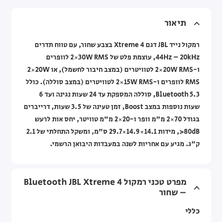
תיאור
רמקול נייד JBL דגם Xtreme 4 בצבע שחור, עם טווח תדרים
‎44Hz – 20kHz‎, עוצמת פלט של ‎2×30W RMS‎ לוופרים
ו-‎2×20W RMS‎ לטוויטרים (במצב חיבור לחשמל), או ‎2×20W
RMS‎ לוופרים ו-‎2×15W RMS‎ לטוויטרים (במצב סוללה). כולל
Bluetooth 5.3, סוללה המספקת עד 24 שעות נגינה ועד 6
שעות נוספות במצב Boost, זמן טעינה של 3.5 שעות, דרייברים
בגודל ‎2×70 מ"מ וופר‎ ו-‎2×20 מ"מ טוויטר‎, יחס אות לרעש
‎>80dB‎, מידות ‎29.7×14.9×14.1 ס"מ‎, ומשקל התחלתי של ‎2.1
ק"ג‎. מגיע עם אחריות לשנה במעבדות היבואן הרשמי.
מפרט טכני רמקול Bluetooth JBL Xtreme 4
– שחור
כללי