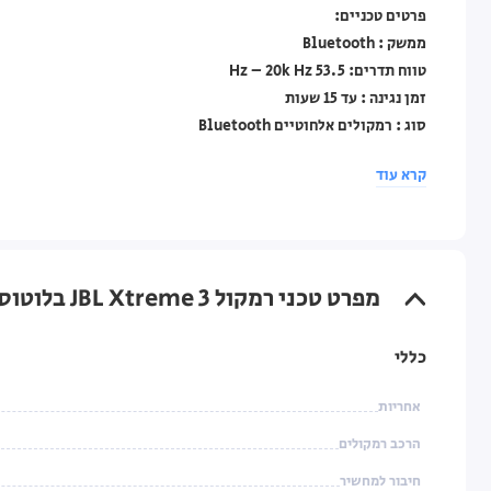
פרטים טכניים:
ממשק : Bluetooth
טווח תדרים: 53.5 Hz – 20k Hz
זמן נגינה : עד 15 שעות
סוג : רמקולים אלחוטיים Bluetooth
יחס אות לרעש : > 80 dB
קרא עוד
ממדים : 298.5x136x134 מ”מ
סוללה : Li-ion 36.3Wh
דגם: רמקול JBL Xtreme 3
קטגוריה: רמקול נייד מומלץ לטיולים
מפרט טכני רמקול JBL Xtreme 3 בלוטוס שחור
כללי
אחריות
הרכב רמקולים
חיבור למחשיר