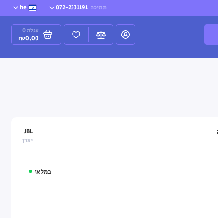
תמיכה
072-2331191
he
עגלה
0
₪0.00
JBL
יצרן
במלאי