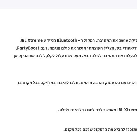
רמקול JBL Xtreme 3 בצבע שחור – רמקול נייד מומלץ לטיולים. המוסיקה עושה את המסיבה. רמקול ה- Bluetooth הנייד JBL Xtreme 3
מספק ללא מאמץ צליל JBL מקורי ואיכותי. עם ארבעה דרייברים ושני רדיאטורי בס, הצליל העוצמתי מושך את כולם פנימה, ועם PartyBoost,
ים לחבר מספר רמקולים מותאמים ל- JBL PartyBoost כדי להעלות את המסיבה לשלב הבא. מעט גשם עלול לקלקל לכם את הכיף, אך
רשים עם בס עמוק והרבה פרטים. תלכו לאיבוד במוזיקה בכל מקום בו