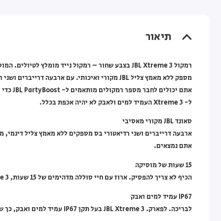
תיאור
אתם יכול
ל- Xtreme 3 העמיד למים ולאבק לא יהיה אכפת בכלל.
סאונד JBL מקורי מאסיבי
ארבעה דרייברים ושני רדיאטורי בס מספקים ללא מאמץ צליל דינמי, מ
אתם נמצאים.
15 שעות של מוסיקה
הכיף לא צריך להפסיק. ארוז עם חיי סוללה מדהימים של 15 שעות, JBL Xtreme 3 מאפשר לכם לחגוג כל היום ולילה.
IP67 עמיד למים ואבק
לבריכה. לפארק. JBL Xtreme 3 בעל תקן IP67 עמיד למים ואבק, כך שתוכלו להביא את הרמקול שלכם לכל מקום.