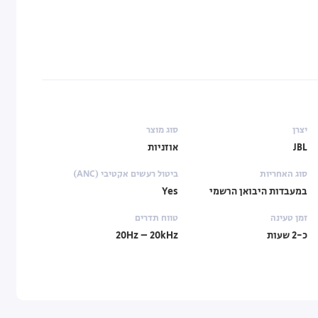
יצרן
סוג מוצר
JBL
אוזניות
סוג האחריות
ביטול רעשים אקטיבי (ANC)
במעבדות היבואן הרשמי
Yes
זמן טעינה
טווח תדרים
כ-2 שעות
20Hz – 20kHz