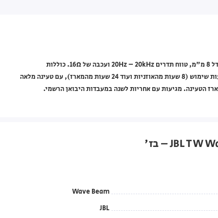
אוזניות אלחוטיות JBL דגם Wave Beam בצבע בז', עם דרייברים בגודל ‎8 מ"מ‎, טווח תדרים ‎20Hz – 20kHz‎ ועכבה של ‎16Ω‎. כוללות
Bluetooth וביטול רעשים אקטיבי (ANC), סוללה המספקת עד 32 שעות שימוש (8 שעות מהאוזניות ועוד 24 שעות מהמארז), עם טעינה מלאה
Wave Beam
JBL