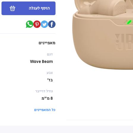
הוסף לעגלה
מאפיינים
דגם
Wave Beam
צבע
בז'
גודל דרייבר
8 מ"מ
כל המאפיינים