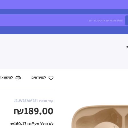
למועדפים
להשוואה
קוד מוצר: JBLWBEAMBEI
₪189.00
לא כולל מע"מ:
₪160.17