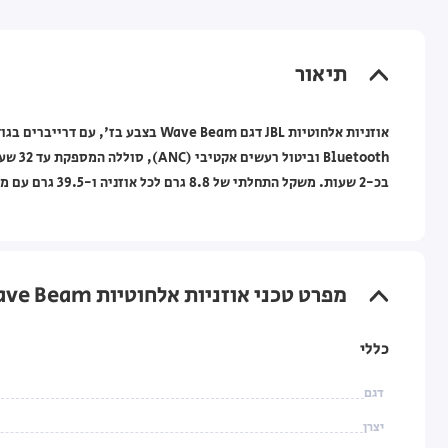
תיאור
בכ-2 שעות. משקל התחלתי של ‎8.8 גרם‎ לכל אוזניה ו-‎39.5 גרם‎ עם מארז הטעינה. מגיעות עם אחריות לשנה במעבדות היבואן הרשמי.
מפרט טכני אוזניות אלחוטיות JBL TW Wave Beam – בז'
כללי
דגם
יצרן