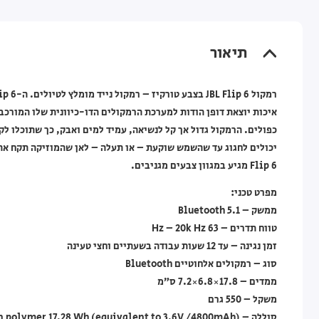
תיאור
איכות יוצאת דופן הודות למערכת הרמקולים הדו-כיוונית שלו המורכבת
Flip 6 מגיע במגוון צבעים מגניבים.
מפרט טכני:
ממשק – Bluetooth 5.1
טווח תדרים – 63 Hz – 20k Hz
זמן נגינה – עד 12 שעות עבודה בשעתיים וחצי טעינה
סוג – רמקולים אלחוטיים Bluetooth
ממדים – 17.8×6.8×7.2 ס”מ
משקל – 550 גרם
סוללה – Li-ion polymer 17.28 Wh (equivalent to 3.6V /4800mAh)