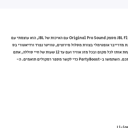
רמקול JBL Flip 6 בצבע טורקיז – רמקול נייד מומלץ לטיולים. ה-JBL Flip 6 מספק Original Pro Sound עם האיכות של JBL, הוא עוצמתי עם
 מדרייבר אופטימלי בצורת מסלול מירוצים, טוויטר נפרד ורדיאטורי בס
כפולים. הרמקול גדול אך קל לנשיאה, עמיד למים ואבק, כך שתוכלו לקחת אותו לכל מקום ובכל מזג אוויר ועם עד 12 שעות של חיי סוללה, אתם
יכולים לחגוג עד שהשמש שוקעת – או תעלה – לאן שהמוזיקה תקח אתכם. השתמשו ב-PartyBoost כדי לקשר מספר רמקולים תואמים. ה-