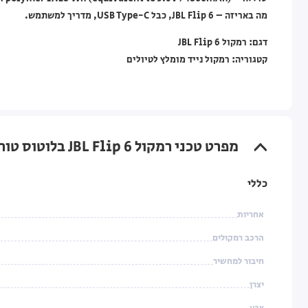
מה באריזה – JBL Flip 6, כבל USB Type-C, מדריך למשתמש.
דגם: רמקול JBL Flip 6
קטגוריה: רמקול נייד מומלץ לטיולים
מפרט טכני רמקול JBL Flip 6 בלוטוס טורקיז
כללי
אחריות
הרכב רמקולים
חיבור למחשיר
יצרן