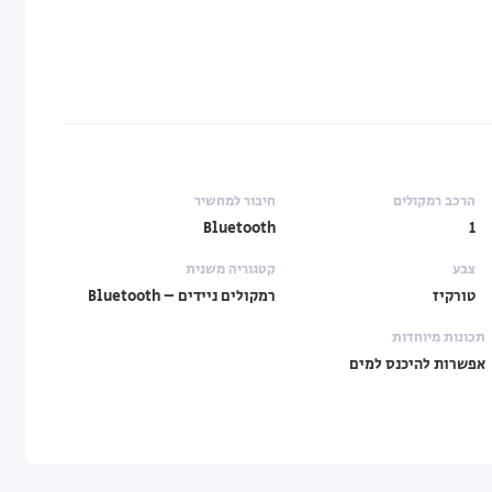
הרכב רמקולים
חיבור למחשיר
Bluetooth
1
צבע
קטגוריה משנית
טורקיז
רמקולים ניידים – Bluetooth
תכונות מיוחדות
אפשרות להיכנס למים