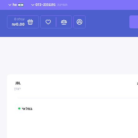
תמיכה
072-2331191
he
עגלה
0
₪0.00
JBL
יצרן
במלאי