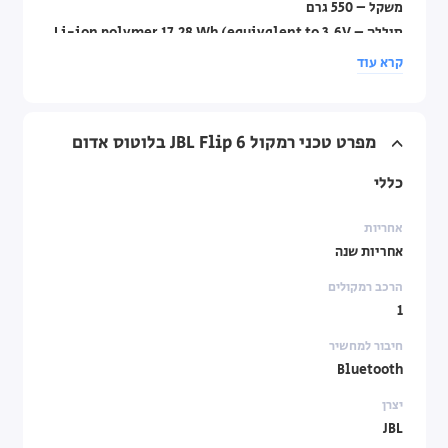
משקל – 550 גרם
סוללה – Li-ion polymer 17.28 Wh (equivalent to 3.6V
/4800mAh)
קרא עוד
מה באריזה – JBL Flip 6, כבל USB Type-C, מדריך למשתמש.
דגם: רמקול JBL Flip 6
מפרט טכני רמקול JBL Flip 6 בלוטוס אדום
קטגוריה: רמקול נייד מומלץ לטיולים
כללי
אחריות
אחריות שנה
הרכב רמקולים
1
חיבור למחשיר
Bluetooth
יצרן
JBL