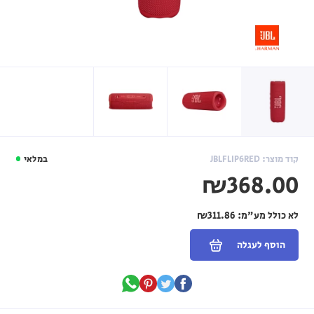
קוד מוצר: JBLFLIP6RED
במלאי
₪368.00
לא כולל מע"מ:
₪311.86
הוסף לעגלה