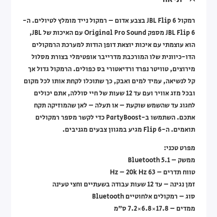
רמקול JBL Flip 6 בצבע אדום – רמקול נייד מומלץ לטיולים. ה-
JBL Flip 6 מספק Original Pro Sound עם האיכות של JBL,
הוא עוצמתי עם איכות יוצאת דופן הודות למערכת הרמקולים
הדו-כיוונית שלו המורכבת מדרייבר אופטימלי בצורת מסלול
מירוצים, טוויטר נפרד ורדיאטורי בס כפולים. הרמקול גדול אך
קל לנשיאה, עמיד למים ואבק, כך שתוכלו לקחת אותו לכל מקום
ובכל מזג אוויר ועם עד 12 שעות של חיי סוללה, אתם יכולים
לחגוג עד שהשמש שוקעת – או תעלה – לאן שהמוזיקה תקח
אתכם. השתמשו ב-PartyBoost כדי לקשר מספר רמקולים
תואמים. ה-Flip 6 מגיע במגוון צבעים מגניבים.
מפרט טכני:
ממשק – Bluetooth 5.1
טווח תדרים – 63 Hz – 20k Hz
זמן נגינה – עד 12 שעות עבודה בשעתיים וחצי טעינה
סוג – רמקולים אלחוטיים Bluetooth
ממדים – 17.8×6.8×7.2 ס”מ