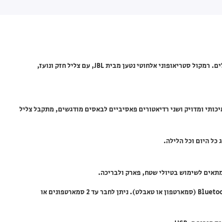
רמקול JBL Charge 5 בלוטוס בצבע טורקיז – רמקול נייד מומלץ לטיולים. רמקול סטריאופוני אלחוטי נטען מבית JBL, עם צליל חזק ונועז,
איכותי ומדויק ושני רדיאטורים פאסיביים לבאסים מודגשים, מתקבל צליל
קישוריות אלחוטית – הזרמת מוזיקה באופן אלחוטי דרך כל מכשיר Bluetooth (סמארטפון או טאבלט). ניתן לחבר עד 2 סמארטפונים או