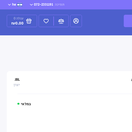
תמיכה
072-2331191
he
עגלה
0
₪0.00
JBL
יצרן
במלאי