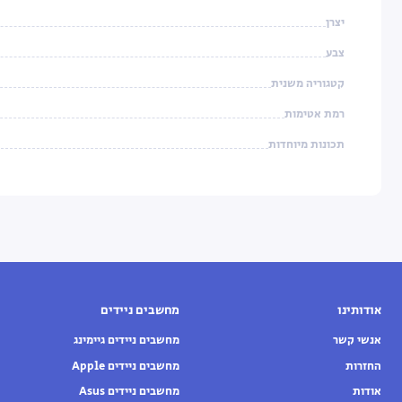
קטגוריה: רמקול נייד מומלץ לטיולים
יצרן
צבע
קטגוריה משנית
רמת אטימות
תכונות מיוחדות
אודותינו
מחשבים ניידים
אנשי קשר
מחשבים ניידים גיימינג
החזרות
מחשבים ניידים Apple
אודות
מחשבים ניידים Asus