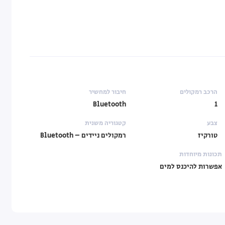
הרכב רמקולים
חיבור למחשיר
Bluetooth
1
צבע
קטגוריה משנית
טורקיז
רמקולים ניידים – Bluetooth
תכונות מיוחדות
אפשרות להיכנס למים