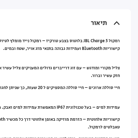
תיאור
קישוריות Bluetooth ועמידות גבוהה בתנאי מזג אויר, שטח ובמים. ​
צליל מקורי ומודגש – עם זוג דרייברים גדולים המעניקים צליל עשיר 
חזק עשיר וברור. ​
חיי סוללה ארוכים – חיי סוללה המספיקים ל 20 שעות, כך שניתן לחגוג כל היום וכל הלילה.
עמידות למים – בעל טכנולוגית IP67 המאפשרת עמידות למים ואבק. מתאים לשימוש בטיולי שטח, פארק ולבריכה.​
טאבלטים לרמקול.​