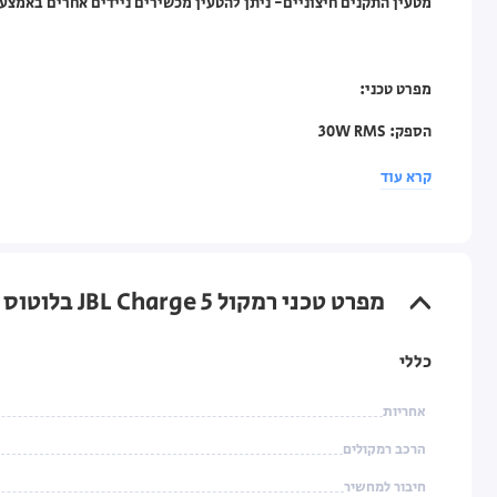
מטעין התקנים חיצוניים- ניתן להטעין מכשירים ניידים אחרים באמצעות חי
מפרט טכני​:
הספק: 30W RMS​
קישוריות: BlueTooth 5.1​
קרא עוד
טווח תדרים: 20Hz – 60kHz​
יחס אות לרעש: > 80dB​
מפרט טכני רמקול JBL Charge 5 בלוטוס טורקיז
חיי סוללה: עד כ-20 שעות נגינה​
זמן טעינת סוללה: כ-4 שעות​
כללי
ממדים: 223*96.5*94 מ”מ​
אחריות
משקל: 960 גרם​
הרכב רמקולים
דגם: רמקול JBL Charge 5
חיבור למחשיר