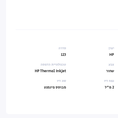
יצרן
סדרה
123
HP
צבע
טכנולוגיית הדפסה
שחור
HP Thermal Inkjet
נפח דיו
סוג דיו
2 מ"ל
מבוסס פיגמנט