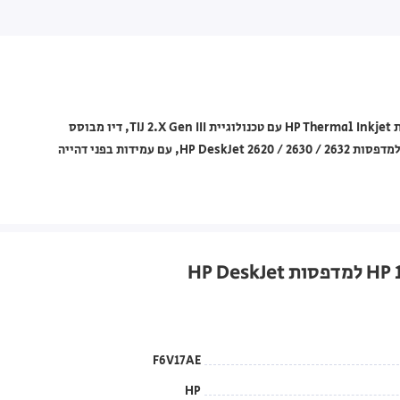
ראש דיו מקורי HP מסדרת 123 דגם F6V17AE בצבע שחור, בטכנולוגיית HP Thermal Inkjet עם טכנולוגיית TIJ 2.X Gen III, דיו מבוסס
פיגמנט, תפוקת הדפסה של עד 120 עמודים ונפח דיו של 2 מ"ל. תואם למדפסות HP DeskJet 2620 / 2630 / 2632, עם עמידות בפני דהייה
F6V17AE
HP