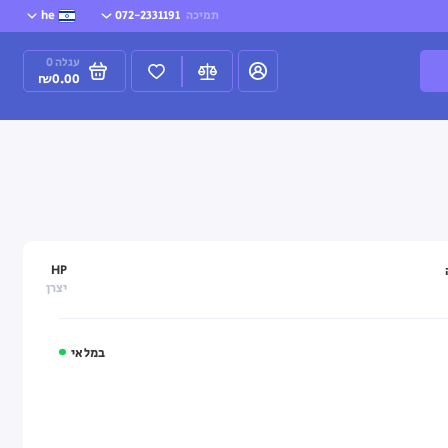
תמיכה
072-2331191
he
עגלה
0
₪0.00
HP
יצרן
במלאי