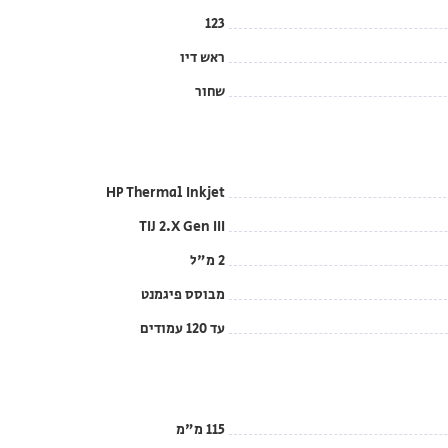
123
ראש דיו
שחור
HP Thermal Inkjet
TIJ 2.X Gen III
2 מ"ל
מבוסס פיגמנט
עד 120 עמודים
115 מ"מ