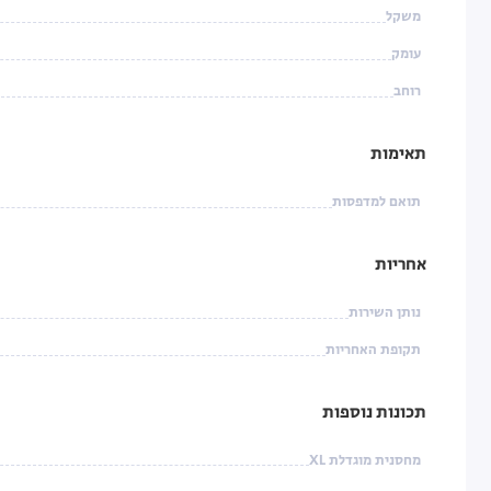
משקל
עומק
רוחב
תאימות
תואם למדפסות
אחריות
נותן השירות
תקופת האחריות
תכונות נוספות
מחסנית מוגדלת XL