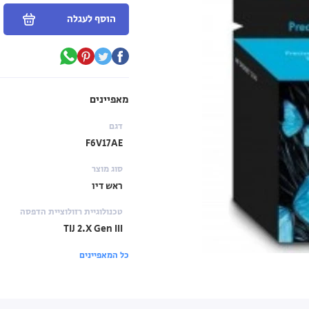
הוסף לעגלה
מאפיינים
דגם
F6V17AE
סוג מוצר
ראש דיו
טכנולוגיית רזולוציית הדפסה
TIJ 2.X Gen III
כל המאפיינים