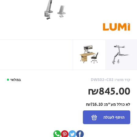
קוד מוצר: DWS02-C02
במלאי
₪845.00
לא כולל מע"מ:
₪716.10
הוסף לעגלה