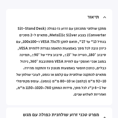
תיאור
מתקן שולחני מתכוונן עם זרוע גז כפולה (Sit-Stand Desk
Converter) בצבע Metallic Silver, מתאים ל-2 מסכים
בגודל 13" עד 27", תואם לתקן VESA 75x75 ו-100x100, עם
כיוון גובה לכל מסך באמצעות התאמה נפרדת ללוחית VESA,
סיבוב 180°, הטייה של ‎±15°, סיבוב צידי של ‎±90°, תמיכה
במצב אנכי ואופקי עם לוחית VESA מסתובבת 360°, ניהול
כבלים, כוונון חופשי באמצעות מנגנון גז והתקנה מהירה.
מתאים להתקנה שולחנית עם קלמפ או גומט, לעובי שולחן של
10–92 מ"מ (קלמפ) או 10–80 מ"מ (גומט). עומס מקסימלי
של 1–6 ק"ג לכל מסך, מידות המתקן 760×1020×1150 מ"מ,
ואחריות לשלוש שנים.
מפרט טכני זרוע שולחנית כפולה עם מגש