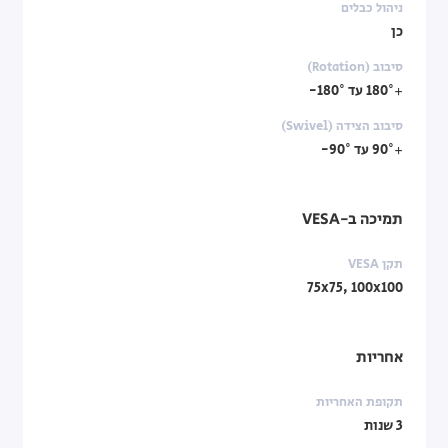
ניהול כבלים
כן
סיבוב (Rotation)
+180° עד ‎-180°
סיבוב הצידה (Swivel)
+90° עד ‎-90°
תמיכה ב-VESA
תקן VESA
75x75, 100x100
אחריות
תקופת האחריות
3 שנות