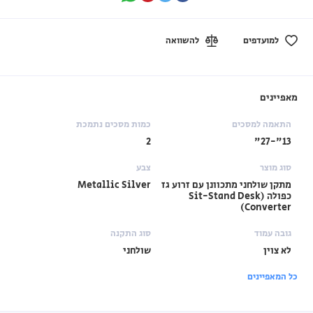
למועדפים
להשוואה
מאפיינים
התאמה למסכים
כמות מסכים נתמכת
2
13"-27"
סוג מוצר
צבע
מתקן שולחני מתכוונן עם זרוע גז
Metallic Silver
כפולה (Sit-Stand Desk
Converter)
גובה עמוד
סוג התקנה
לא צוין
שולחני
כל המאפיינים