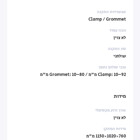
אפשרויות התקנה
Clamp / Grommet
גובה עמוד
לא צוין
סוג התקנה
שולחני
עובי שולחן נתמך
Clamp: 10–92 מ"מ / Grommet: 10–80 מ"מ
מידות
אורך זרוע מקסימלי
לא צוין
מידות המתקן
760×1020×1150 מ"מ