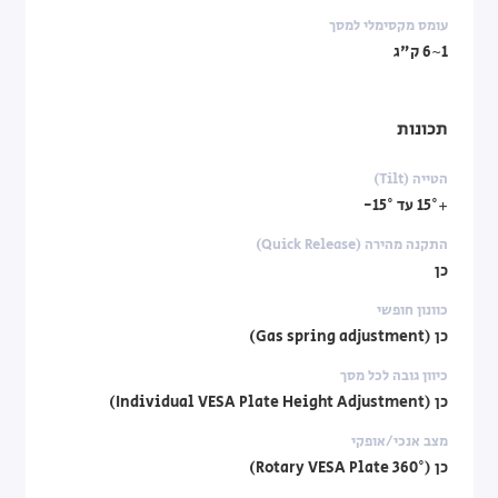
עומס מקסימלי למסך
1~6 ק"ג
תכונות
הטייה (Tilt)
+15° עד ‎-15°
התקנה מהירה (Quick Release)
כן
כוונון חופשי
כן (Gas spring adjustment)
כיוון גובה לכל מסך
כן (Individual VESA Plate Height Adjustment)
מצב אנכי/אופקי
כן (360° Rotary VESA Plate)