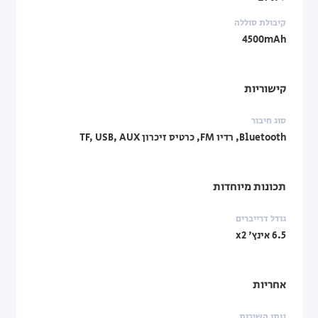
קיבולת סוללה
4500mAh
קישוריות
סוג חיבור
Bluetooth, רדיו FM, כרטיס זיכרון TF, USB, AUX
תכונות מיוחדות
גודל דרייברים
6.5 אינץ' x2
אחריות
נותן השירות