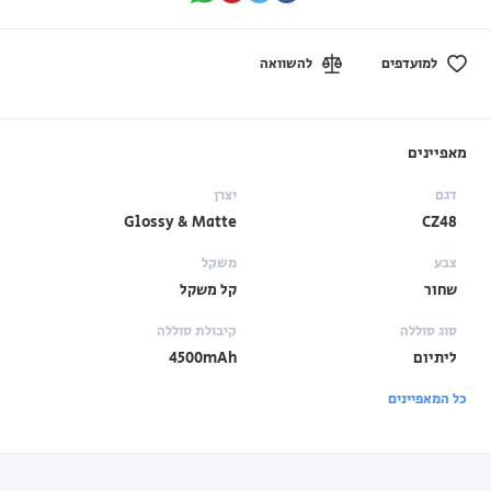
למועדפים
להשוואה
מאפיינים
דגם
יצרן
Glossy & Matte
CZ48
צבע
משקל
שחור
קל משקל
סוג סוללה
קיבולת סוללה
ליתיום
4500mAh
כל המאפיינים