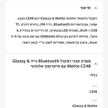
תיאור
רמקול בלוטות' אלחוטי Glossy & Matte דגם CZ48 בצבע
שחור, עם קישוריות Bluetooth, רדיו FM, כרטיס זיכרון TF,
USB ו-AUX, תאורת LED צבעונית, זוג דרייברים בגודל ‎6.5‎
אינץ', סוללת ליתיום בקיבולת ‎4500mAh‎ עם זמן נגינה של ‎3-9‎
שעות, עיצוב קל משקל, ואחריות לשנה ע"י יבואן רשמי.
מפרט טכני רמקול Bluetooth נייד Glossy &
Matte CZ48 עם מיקרופון אלחוטי
כללי
דגם
CZ48
יצרן
Glossy & Matte