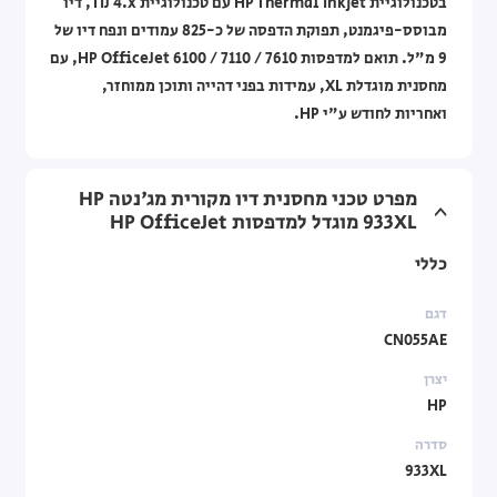
בטכנולוגיית HP Thermal Inkjet עם טכנולוגיית TIJ 4.x, דיו
מבוסס-פיגמנט, תפוקת הדפסה של כ-825 עמודים ונפח דיו של
9 מ"ל. תואם למדפסות HP OfficeJet 6100 / 7110 / 7610, עם
מחסנית מוגדלת XL, עמידות בפני דהייה ותוכן ממוחזר,
ואחריות לחודש ע"י HP.
מפרט טכני מחסנית דיו מקורית מג'נטה HP
933XL מוגדל למדפסות HP OfficeJet
כללי
דגם
CN055AE
יצרן
HP
סדרה
933XL