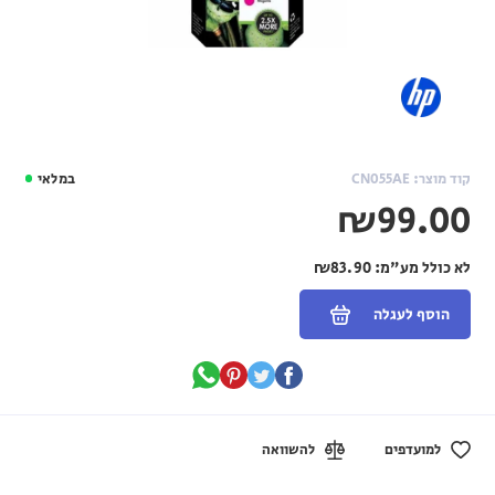
קוד מוצר: CN055AE
במלאי
₪99.00
לא כולל מע"מ:
₪83.90
הוסף לעגלה
למועדפים
להשוואה