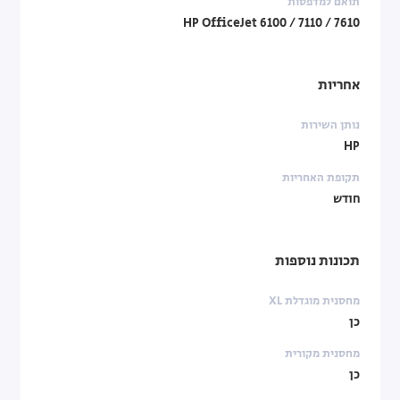
תואם למדפסות
HP OfficeJet 6100 / 7110 / 7610
אחריות
נותן השירות
HP
תקופת האחריות
חודש
תכונות נוספות
מחסנית מוגדלת XL
כן
מחסנית מקורית
כן