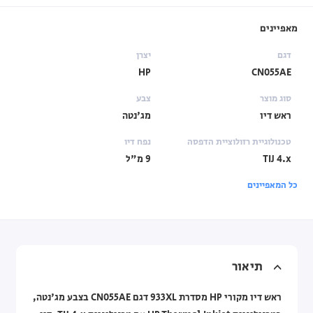
מאפיינים
דגם
יצרן
HP
CN055AE
סוג מוצר
צבע
ראש דיו
מג'נטה
טכנולוגיית רזולוציית הדפסה
נפח דיו
TIJ 4.x
9 מ"ל
כל המאפיינים
תיאור
ראש דיו מקורי HP מסדרת 933XL דגם CN055AE בצבע מג'נטה,