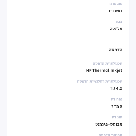
סוג מוצר
ראש דיו
צבע
מג'נטה
הדפסה
טכנולוגיית הדפסה
HP Thermal Inkjet
טכנולוגיית רזולוציית הדפסה
TIJ 4.x
נפח דיו
9 מ"ל
סוג דיו
מבוסס-פיגמנט
תפוקת הדפסה