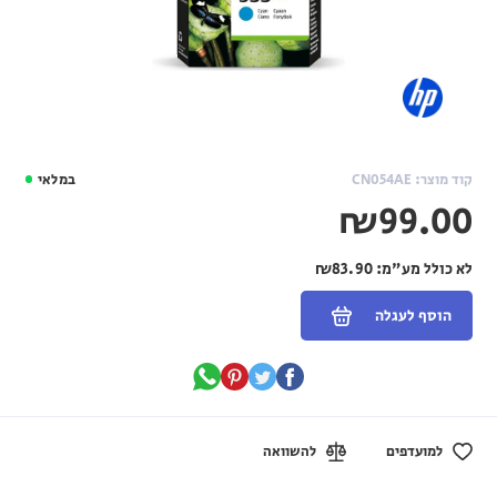
קוד מוצר: CN054AE
במלאי
₪99.00
לא כולל מע"מ:
₪83.90
הוסף לעגלה
למועדפים
להשוואה