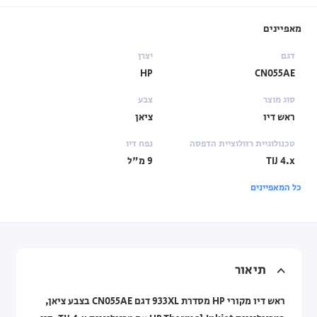
מאפיינים
דגם
יצרן
HP
CN055AE
סוג מוצר
צבע
ראש דיו
ציאן
טכנולוגיית רזולוציית הדפסה
נפח דיו
TIJ 4.x
9 מ"ל
כל המאפיינים
תיאור
ראש דיו מקורי HP מסדרת 933XL דגם CN055AE בצבע ציאן,