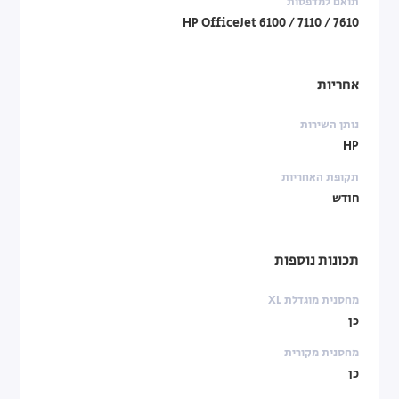
תואם למדפסות
HP OfficeJet 6100 / 7110 / 7610
אחריות
נותן השירות
HP
תקופת האחריות
חודש
תכונות נוספות
מחסנית מוגדלת XL
כן
מחסנית מקורית
כן