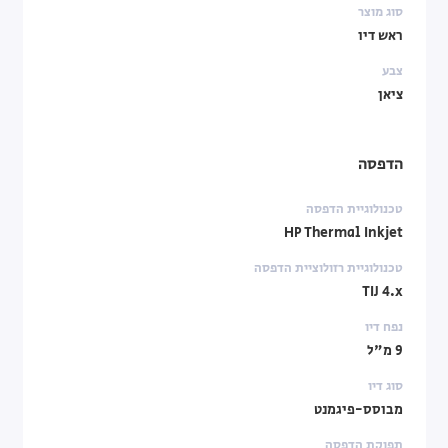
סוג מוצר
ראש דיו
צבע
ציאן
הדפסה
טכנולוגיית הדפסה
HP Thermal Inkjet
טכנולוגיית רזולוציית הדפסה
TIJ 4.x
נפח דיו
9 מ"ל
סוג דיו
מבוסס-פיגמנט
תפוקת הדפסה