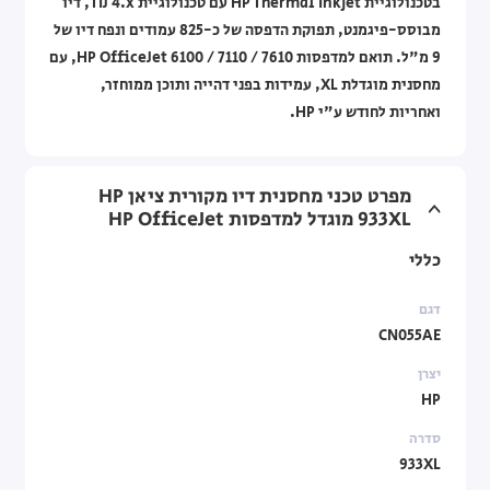
בטכנולוגיית HP Thermal Inkjet עם טכנולוגיית TIJ 4.x, דיו
מבוסס-פיגמנט, תפוקת הדפסה של כ-825 עמודים ונפח דיו של
9 מ"ל. תואם למדפסות HP OfficeJet 6100 / 7110 / 7610, עם
מחסנית מוגדלת XL, עמידות בפני דהייה ותוכן ממוחזר,
ואחריות לחודש ע"י HP.
מפרט טכני מחסנית דיו מקורית ציאן HP
933XL מוגדל למדפסות HP OfficeJet
כללי
דגם
CN055AE
יצרן
HP
סדרה
933XL