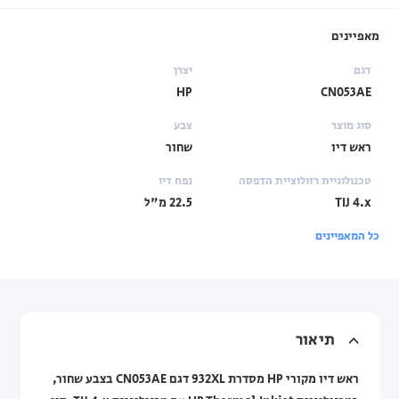
מאפיינים
דגם
יצרן
HP
CN053AE
סוג מוצר
צבע
ראש דיו
שחור
טכנולוגיית רזולוציית הדפסה
נפח דיו
TIJ 4.x
22.5 מ"ל
כל המאפיינים
תיאור
ראש דיו מקורי HP מסדרת 932XL דגם CN053AE בצבע שחור,