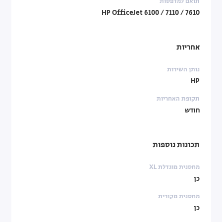
תואם למדפסות
HP OfficeJet 6100 / 7110 / 7610
אחריות
נותן השירות
HP
תקופת האחריות
חודש
תכונות נוספות
מחסנית מוגדלת XL
כן
מחסנית מקורית
כן