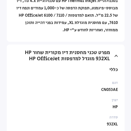
בטכנולוגיית HP Thermal Inkjet עם טכנולוגיית TIJ 4.x, דיו
מבוסס-פיגמנט, תפוקת הדפסה של כ-1,000 עמודים ונפח דיו
של 22.5 מ"ל. תואם למדפסות HP OfficeJet 6100 / 7110 /
7610, עם מחסנית מוגדלת XL, עמידות בפני דהייה ותוכן
ממוחזר, ואחריות לחודש ע"י HP.
מפרט טכני מחסנית דיו מקורית שחור HP
932XL מוגדל למדפסות HP OfficeJet
כללי
דגם
CN053AE
יצרן
HP
סדרה
932XL