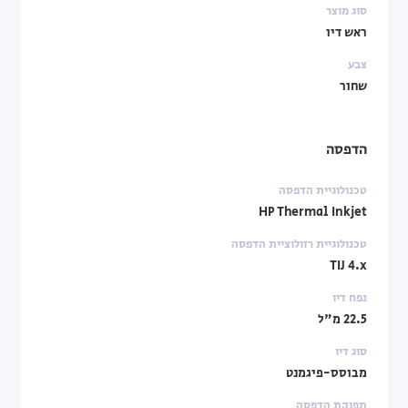
סוג מוצר
ראש דיו
צבע
שחור
הדפסה
טכנולוגיית הדפסה
HP Thermal Inkjet
טכנולוגיית רזולוציית הדפסה
TIJ 4.x
נפח דיו
22.5 מ"ל
סוג דיו
מבוסס-פיגמנט
תפוקת הדפסה