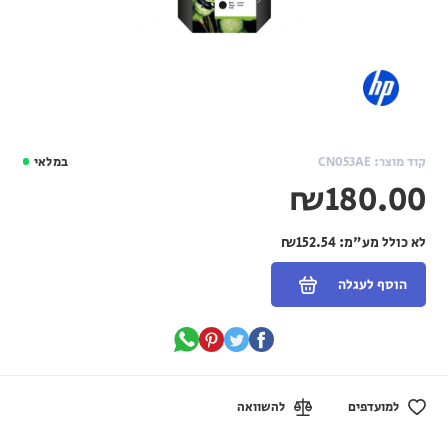
קוד מוצר: CN053AE
במלאי
₪180.00
לא כולל מע"מ:
₪152.54
הוסף לעגלה
למועדפים
להשוואה