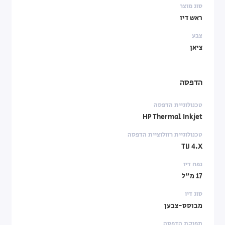
סוג מוצר
ראש דיו
צבע
ציאן
הדפסה
טכנולוגיית הדפסה
HP Thermal Inkjet
טכנולוגיית רזולוציית הדפסה
TIJ 4.X
נפח דיו
17 מ"ל
סוג דיו
מבוסס-צבען
תפוקת הדפסה