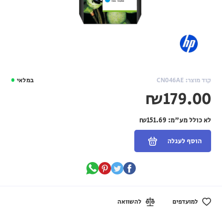
קוד מוצר: CN046AE
במלאי
₪179.00
לא כולל מע"מ:
₪151.69
הוסף לעגלה
למועדפים
להשוואה