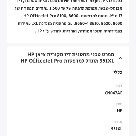
בטכנולוגיית HP Thermal Inkjet עם טכנולוגיית TIJ 4.X, דיו
מבוסס-צבען, תפוקת הדפסה של עד 1,500 עמודים ונפח דיו של
17 מ"ל. תואם למדפסות HP OfficeJet Pro 8100, 8600,
8610, 8620, 8630 ו-8660, עם מחסנית מוגדלת XL, עמידות
בפני דהייה ותוכן ממוחזר, ואחריות לחודש ע"י HP.
מפרט טכני מחסנית דיו מקורית ציאן HP
951XL מוגדל למדפסות HP OfficeJet Pro
כללי
דגם
CN047AE
יצרן
HP
סדרה
951XL