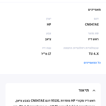
מאפיינים
דגם
יצרן
HP
CN047AE
סוג מוצר
צבע
ראש דיו
ציאן
טכנולוגיית רזולוציית הדפסה
נפח דיו
TIJ 4.X
17 מ"ל
כל המאפיינים
תיאור
ראש דיו מקורי HP מסדרת 951XL דגם CN047AE בצבע ציאן,